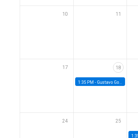
10
11
17
18
1:35 PM -
Gustavo González, Banco Central de Chile
24
25
1:3