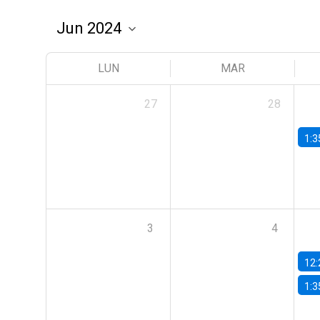
LUN
MAR
27
28
1:3
3
4
12:
1:3