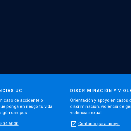
NCIAS UC
DISCRIMINACIÓN Y VIOL
n caso de accidente o
Orientación y apoyo en casos 
que ponga en riesgo tu vida
discriminación, violencia de g
 algún campus.
violencia sexual.
launch
5504 5000
Contacto para apoyo