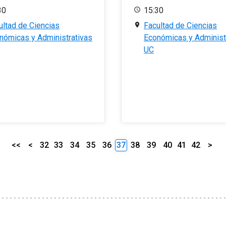
30
15:30
ultad de Ciencias
Facultad de Ciencias
nómicas y Administrativas
Económicas y Administ
UC
<<
<
32
33
34
35
36
37
38
39
40
41
42
>