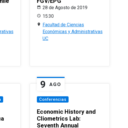
hile
FGV/EPG
28 de Agosto de 2019
15:30
Facultad de Ciencias
rativas
Económicas y Administrativas
UC
9
AGO
a
Conferencias
Economic History and
ca
Cliometrics Lab:
Seventh Annual