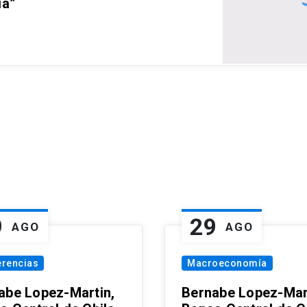
ia”
9
29
AGO
AGO
erencias
Macroeconomía
abe Lopez-Martin,
Bernabe Lopez-Mar