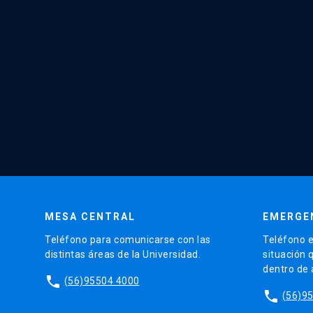
MESA CENTRAL
EMERGE
Teléfono para comunicarse con las
Teléfono e
distintas áreas de la Universidad.
situación 
dentro de
phone
(56)95504 4000
phone
(56)9