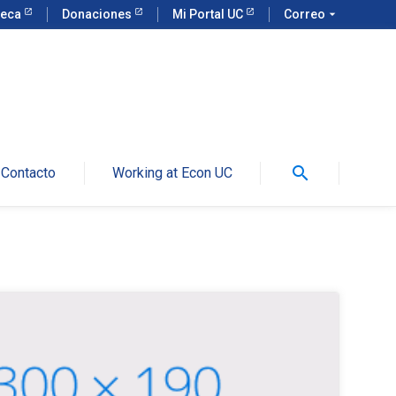
teca
Donaciones
Mi Portal UC
Correo
arrow_drop_down
search
Contacto
Working at Econ UC