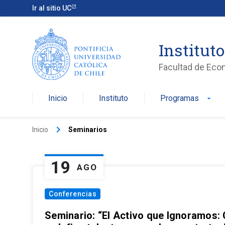
Ir al sitio UC
Institut
Facultad de Eco
Inicio
Instituto
Programas
arrow_drop_down
keyboard_arrow_right
Inicio
Seminarios
19
AGO
Conferencias
Seminario: “El Activo que Ignoramos: