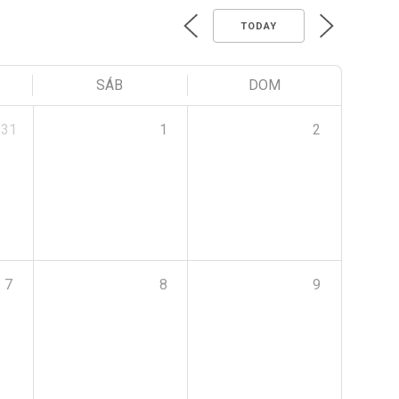
TODAY
SÁB
DOM
31
1
2
7
8
9