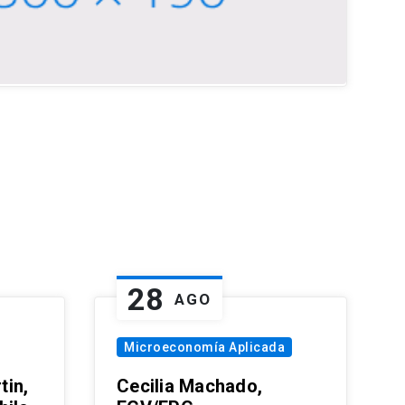
28
AGO
Microeconomía Aplicada
tin,
Cecilia Machado,