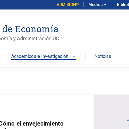
ADMISIÓN
Medios
arrow_drop_down
Biblio
o de Economía
nomía y Administración UC
Académicos e Investigación
Noticias
arrow_drop_down
 Cómo el envejecimiento