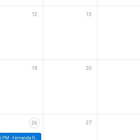
12
13
19
20
27
26
5 PM -
Fernanda Rojas Ampuero, University of Wisconsin-Madison