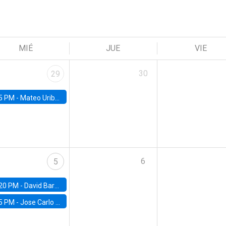
MIÉ
JUE
VIE
30
29
5 PM -
Mateo Uribe-Castro, Universidad de los Andes (Colombia)
6
5
20 PM -
David Bardey, Universidad de los Andes - CEDE
5 PM -
Jose Carlo Bermudez, UC (ME) & World Bank