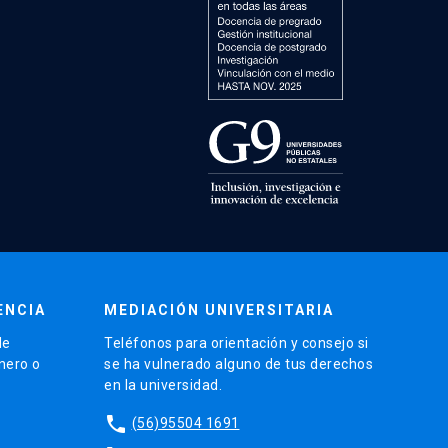
ENCIA
MEDIACIÓN UNIVERSITARIA
de
Teléfonos para orientación y consejo si
énero o
se ha vulnerado alguno de tus derechos
en la universidad.
phone
(56)95504 1691