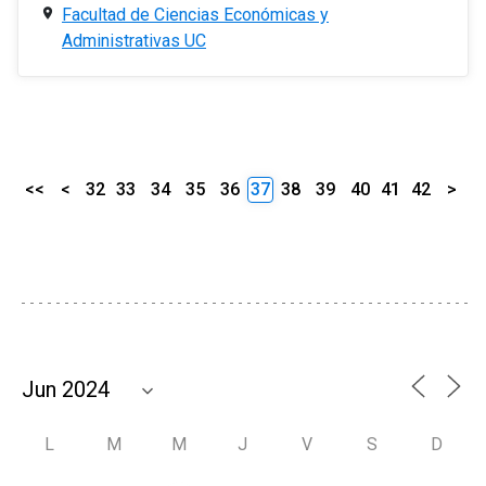
Facultad de Ciencias Económicas y
Administrativas UC
<<
<
32
33
34
35
36
37
38
39
40
41
42
>
L
M
M
J
V
S
D