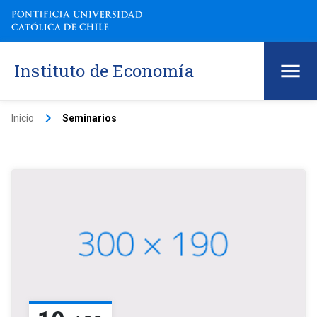
Instituto de Economía
keyboard_arrow_right
Inicio
Seminarios