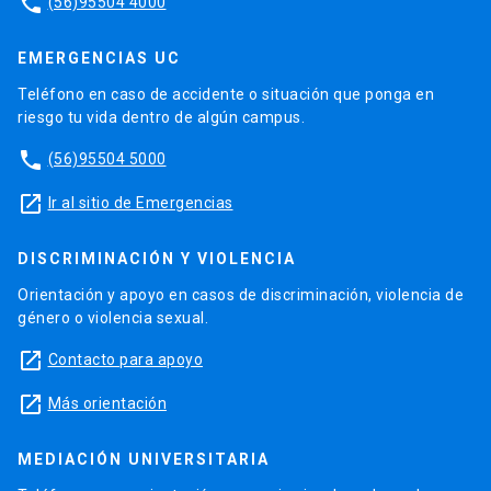
phone
(56)95504 4000
EMERGENCIAS UC
Teléfono en caso de accidente o situación que ponga en
riesgo tu vida dentro de algún campus.
phone
(56)95504 5000
launch
Ir al sitio de Emergencias
DISCRIMINACIÓN Y VIOLENCIA
Orientación y apoyo en casos de discriminación, violencia de
género o violencia sexual.
launch
Contacto para apoyo
launch
Más orientación
MEDIACIÓN UNIVERSITARIA