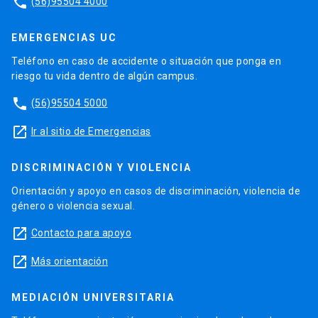
phone
(56)95504 4000
EMERGENCIAS UC
Teléfono en caso de accidente o situación que ponga en
riesgo tu vida dentro de algún campus.
phone
(56)95504 5000
launch
Ir al sitio de Emergencias
DISCRIMINACIÓN Y VIOLENCIA
Orientación y apoyo en casos de discriminación, violencia de
género o violencia sexual.
launch
Contacto para apoyo
launch
Más orientación
MEDIACIÓN UNIVERSITARIA