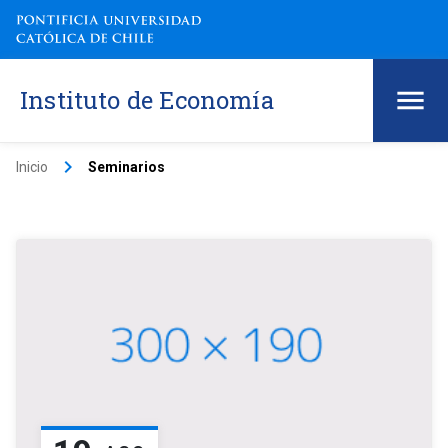
Instituto de Economía
keyboard_arrow_right
Inicio
Seminarios