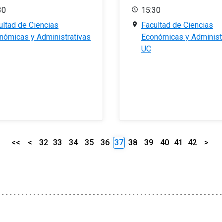
30
15:30
ultad de Ciencias
Facultad de Ciencias
nómicas y Administrativas
Económicas y Administ
UC
<<
<
32
33
34
35
36
37
38
39
40
41
42
>