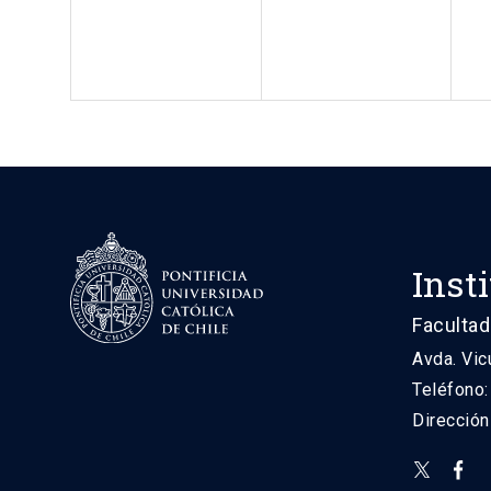
Inst
Facultad
Avda. Vic
Teléfono
Direcció