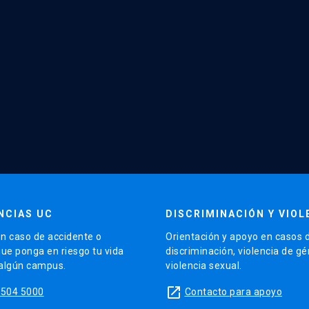
NCIAS UC
DISCRIMINACIÓN Y VIOL
n caso de accidente o
Orientación y apoyo en casos 
que ponga en riesgo tu vida
discriminación, violencia de g
 algún campus.
violencia sexual.
launch
5504 5000
Contacto para apoyo