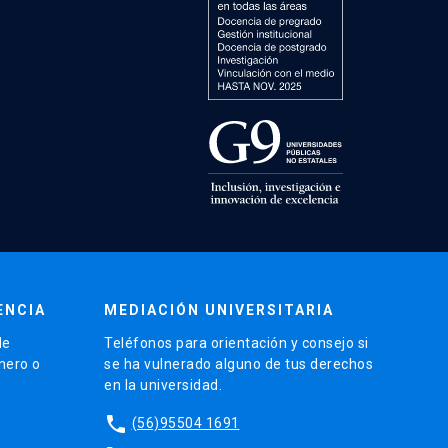
ENCIA
MEDIACIÓN UNIVERSITARIA
de
Teléfonos para orientación y consejo si
énero o
se ha vulnerado alguno de tus derechos
en la universidad.
phone
(56)95504 1691