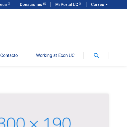
teca
Donaciones
Mi Portal UC
Correo
arrow_drop_down
search
Contacto
Working at Econ UC