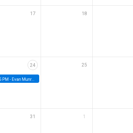
17
18
25
24
5 PM -
Evan Munro, Neyman Visiting Assistant Professor in the Department of Statistics at UC Berkeley
31
1