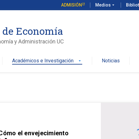
ADMISIÓN
Medios
arrow_drop_down
Biblio
o de Economía
nomía y Administración UC
Académicos e Investigación
Noticias
arrow_drop_down
 Cómo el envejecimiento