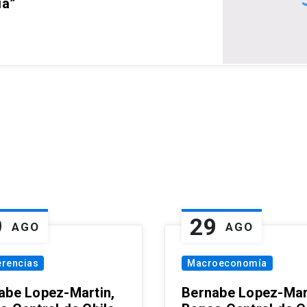
ia”
9
29
AGO
AGO
erencias
Macroeconomía
abe Lopez-Martin,
Bernabe Lopez-Mar