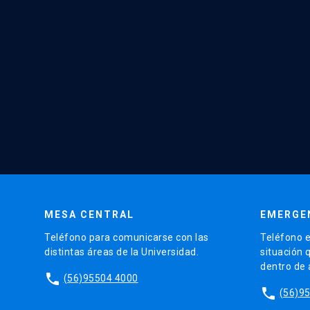
MESA CENTRAL
EMERGE
Teléfono para comunicarse con las
Teléfono e
distintas áreas de la Universidad.
situación 
dentro de
phone
(56)95504 4000
phone
(56)9