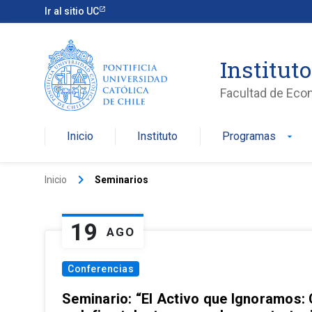
Ir al sitio UC
Institut
Facultad de Eco
Inicio
Instituto
Programas
arrow_drop_down
keyboard_arrow_right
Inicio
Seminarios
19
AGO
Conferencias
Seminario: “El Activo que Ignoramos: