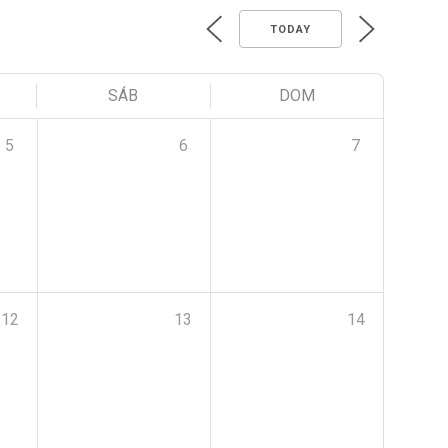
TODAY
SÁB
DOM
5
6
7
12
13
14