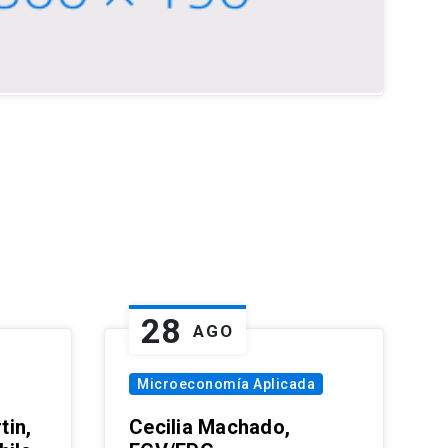
28
AGO
Microeconomía Aplicada
tin,
Cecilia Machado,