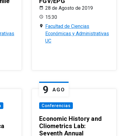
hile
FGV/EPG
28 de Agosto de 2019
15:30
Facultad de Ciencias
rativas
Económicas y Administrativas
UC
9
AGO
a
Conferencias
Economic History and
ca
Cliometrics Lab:
Seventh Annual