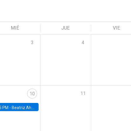
MIÉ
JUE
VIE
3
4
11
10
5 PM -
Beatriz Ahumada, PhD candidate, Universidad de Pittsburgh