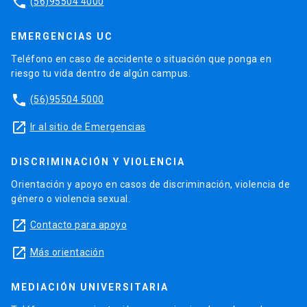
phone
(56)95504 4000
EMERGENCIAS UC
Teléfono en caso de accidente o situación que ponga en
riesgo tu vida dentro de algún campus.
phone
(56)95504 5000
launch
Ir al sitio de Emergencias
DISCRIMINACIÓN Y VIOLENCIA
Orientación y apoyo en casos de discriminación, violencia de
género o violencia sexual.
launch
Contacto para apoyo
launch
Más orientación
MEDIACIÓN UNIVERSITARIA