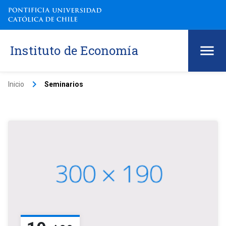
Instituto de Economía
keyboard_arrow_right
Inicio
Seminarios