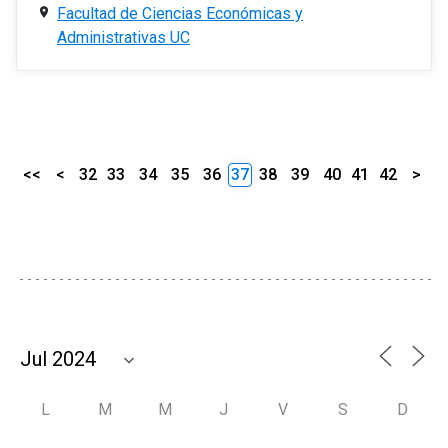
Facultad de Ciencias Económicas y
Administrativas UC
<<
<
32
33
34
35
36
37
38
39
40
41
42
>
L
M
M
J
V
S
D