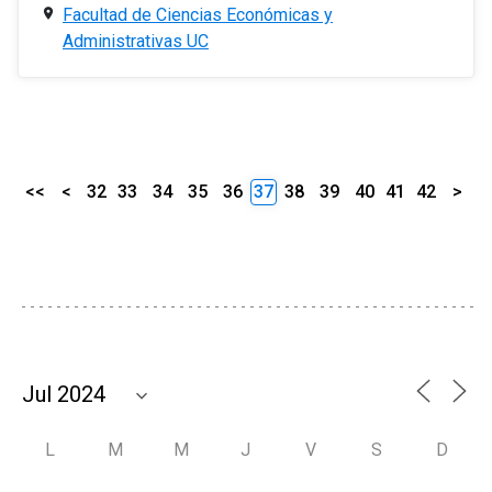
Facultad de Ciencias Económicas y
Administrativas UC
<<
<
32
33
34
35
36
37
38
39
40
41
42
>
L
M
M
J
V
S
D