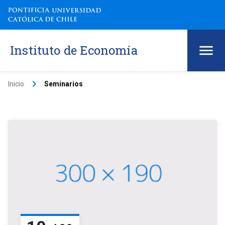
Instituto de Economía
keyboard_arrow_right
Inicio
Seminarios