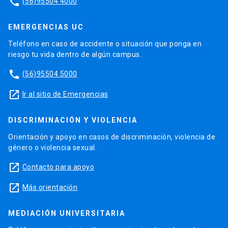
phone
(56)95504 4000
EMERGENCIAS UC
Teléfono en caso de accidente o situación que ponga en
riesgo tu vida dentro de algún campus.
phone
(56)95504 5000
launch
Ir al sitio de Emergencias
DISCRIMINACIÓN Y VIOLENCIA
Orientación y apoyo en casos de discriminación, violencia de
género o violencia sexual.
launch
Contacto para apoyo
launch
Más orientación
MEDIACIÓN UNIVERSITARIA