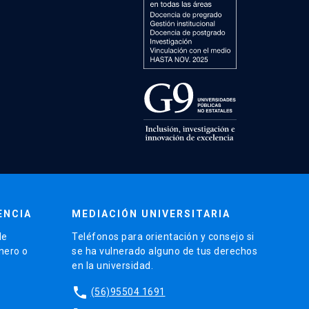
ENCIA
MEDIACIÓN UNIVERSITARIA
de
Teléfonos para orientación y consejo si
énero o
se ha vulnerado alguno de tus derechos
en la universidad.
phone
(56)95504 1691