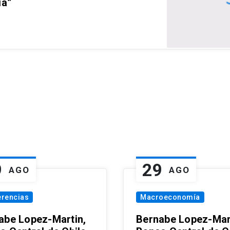
ia”
9
29
AGO
AGO
erencias
Macroeconomía
abe Lopez-Martin,
Bernabe Lopez-Mar