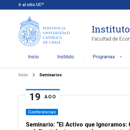
Ir al sitio UC
Institut
Facultad de Eco
Inicio
Instituto
Programas
arrow_drop_down
keyboard_arrow_right
Inicio
Seminarios
19
AGO
Conferencias
Seminario: “El Activo que Ignoramos: