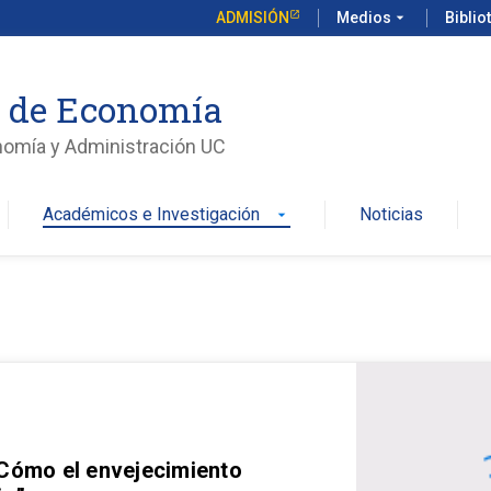
ADMISIÓN
Medios
arrow_drop_down
Biblio
o de Economía
nomía y Administración UC
Académicos e Investigación
Noticias
arrow_drop_down
 Cómo el envejecimiento