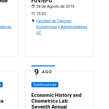
hile
FGV/EPG
28 de Agosto de 2019
15:30
Facultad de Ciencias
rativas
Económicas y Administrativas
UC
9
AGO
a
Conferencias
Economic History and
ca
Cliometrics Lab:
Seventh Annual