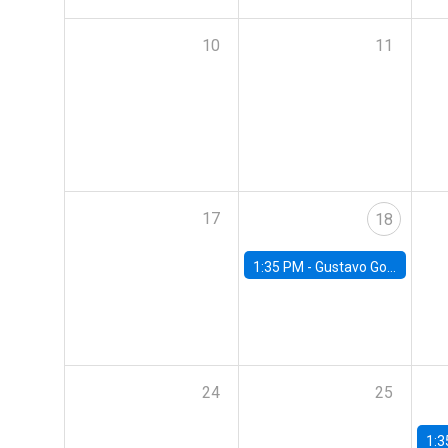
10
11
17
18
1:35 PM -
Gustavo González, Banco Central de Chile
24
25
1:3