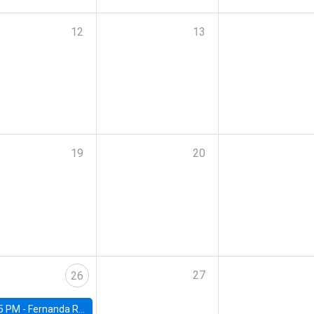
12
13
19
20
27
26
5 PM -
Fernanda Rojas Ampuero, University of Wisconsin-Madison