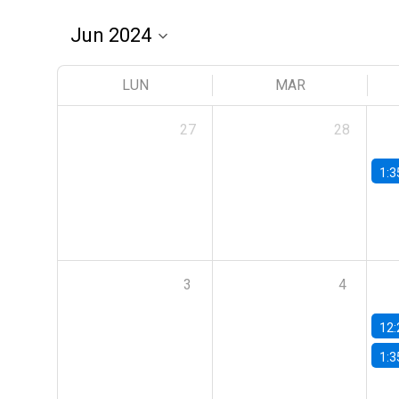
LUN
MAR
27
28
1:3
3
4
12:
1:3