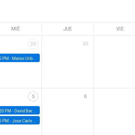
MIÉ
JUE
VIE
30
29
5 PM -
Mateo Uribe-Castro, Universidad de los Andes (Colombia)
6
5
20 PM -
David Bardey, Universidad de los Andes - CEDE
5 PM -
Jose Carlo Bermudez, UC (ME) & World Bank