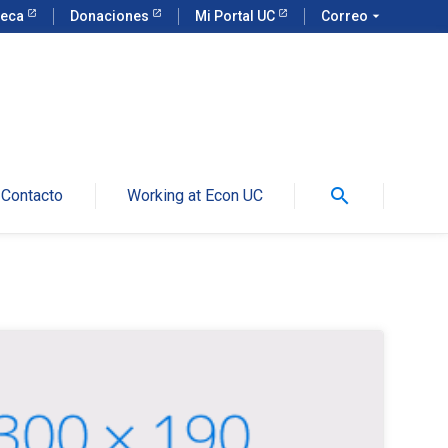
teca
Donaciones
Mi Portal UC
Correo
arrow_drop_down
search
Contacto
Working at Econ UC