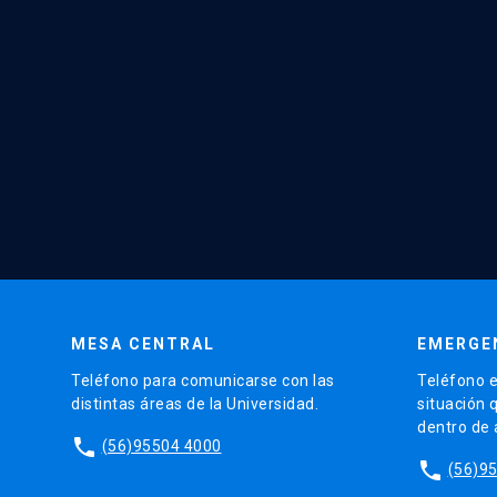
MESA CENTRAL
EMERGE
Teléfono para comunicarse con las
Teléfono e
distintas áreas de la Universidad.
situación 
dentro de
phone
(56)95504 4000
phone
(56)9