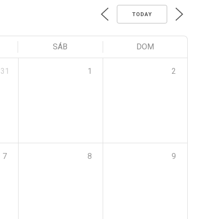
TODAY
SÁB
DOM
31
1
2
7
8
9