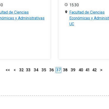
30
15:30
ultad de Ciencias
Facultad de Ciencias
nómicas y Administrativas
Económicas y Administ
UC
<<
<
32
33
34
35
36
37
38
39
40
41
42
>