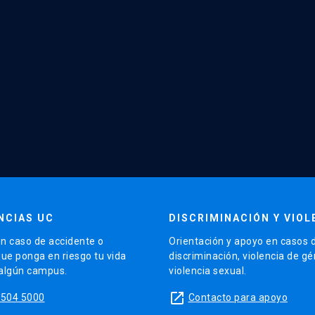
NCIAS UC
DISCRIMINACIÓN Y VIOL
n caso de accidente o
Orientación y apoyo en casos 
que ponga en riesgo tu vida
discriminación, violencia de g
 algún campus.
violencia sexual.
launch
5504 5000
Contacto para apoyo