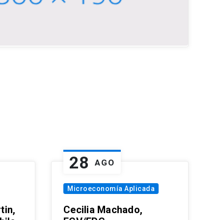
28
AGO
Microeconomía Aplicada
tin,
Cecilia Machado,