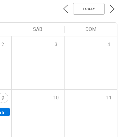
TODAY
SÁB
DOM
2
3
4
10
11
9
onomía UC