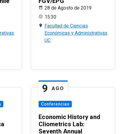
hile
FGV/EPG
28 de Agosto de 2019
15:30
Facultad de Ciencias
rativas
Económicas y Administrativas
UC
9
AGO
a
Conferencias
Economic History and
ca
Cliometrics Lab:
Seventh Annual