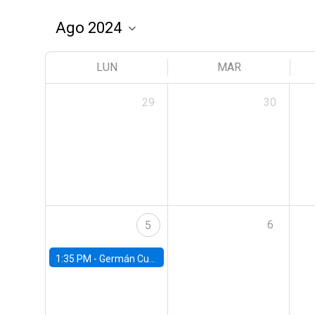
LUN
MAR
29
30
6
5
1:35 PM -
Germán Cubas, University of Houston