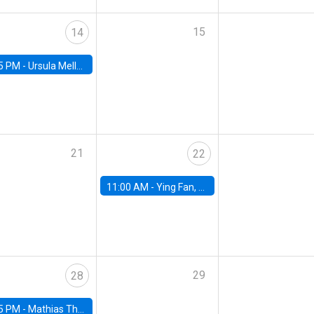
15
14
5 PM -
Ursula Mello, Insper - Institute of Education and Research
21
22
11:00 AM -
Ying Fan, University of Michigan
29
28
5 PM -
Mathias Thoenig, University of Lausanne