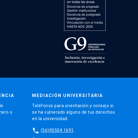
ENCIA
MEDIACIÓN UNIVERSITARIA
de
Teléfonos para orientación y consejo si
énero o
se ha vulnerado alguno de tus derechos
en la universidad.
phone
(56)95504 1691