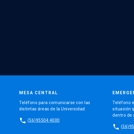
MESA CENTRAL
EMERGE
Teléfono para comunicarse con las
Teléfono e
distintas áreas de la Universidad.
situación 
dentro de
phone
(56)95504 4000
phone
(56)9