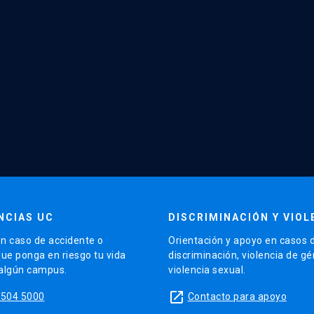
NCIAS UC
DISCRIMINACIÓN Y VIOL
n caso de accidente o
Orientación y apoyo en casos 
que ponga en riesgo tu vida
discriminación, violencia de g
 algún campus.
violencia sexual.
launch
5504 5000
Contacto para apoyo