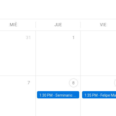
MIÉ
JUE
VIE
31
1
7
8
1:30 PM -
Seminario: “Recuperando la humanidad para progresar en la era de la IA»
1:35 PM -
Felipe Martínez, alumno Doctorado en Ec