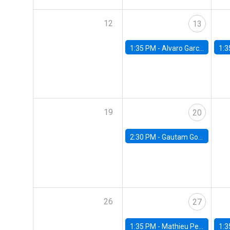
12
13
1:35 PM -
Alvaro Garcia-Marin, Universidad de Los Andes
1:3
19
20
2:30 PM -
Gautam Gowrisankaran, Columbia University
26
27
1:35 PM -
Mathieu Pedemonte, IDB
1:3