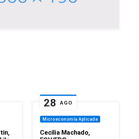
28
AGO
Microeconomía Aplicada
tin,
Cecilia Machado,