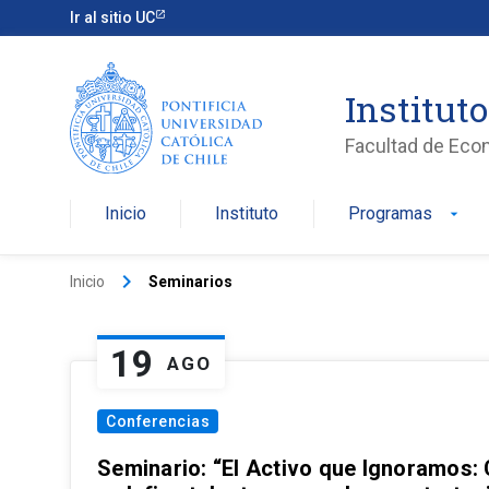
Ir al sitio UC
Institut
Facultad de Eco
Inicio
Instituto
Programas
arrow_drop_down
keyboard_arrow_right
Inicio
Seminarios
19
AGO
Conferencias
Seminario: “El Activo que Ignoramos: