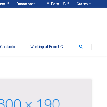
teca
Donaciones
Mi Portal UC
Correo
arrow_drop_down
search
Contacto
Working at Econ UC