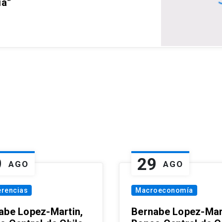
ia”
9
29
AGO
AGO
erencias
Macroeconomía
abe Lopez-Martin,
Bernabe Lopez-Mar