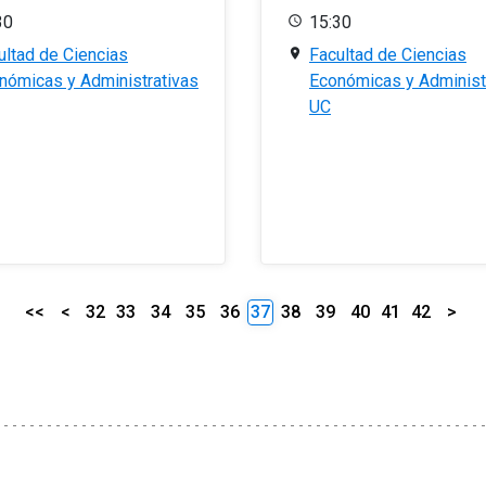
30
15:30
ultad de Ciencias
Facultad de Ciencias
nómicas y Administrativas
Económicas y Administ
UC
<<
<
32
33
34
35
36
37
38
39
40
41
42
>