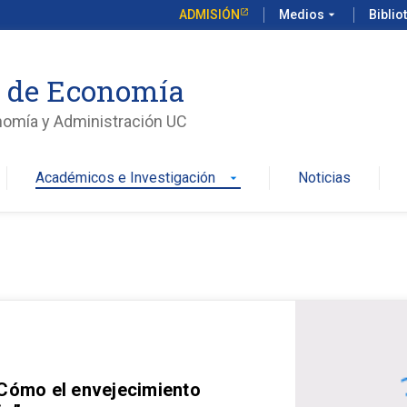
ADMISIÓN
Medios
arrow_drop_down
Biblio
o de Economía
nomía y Administración UC
Académicos e Investigación
Noticias
arrow_drop_down
 Cómo el envejecimiento