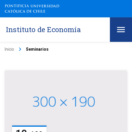
Instituto de Economía
keyboard_arrow_right
Inicio
Seminarios