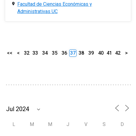
Facultad de Ciencias Económicas y
Administrativas UC
<<
<
32
33
34
35
36
37
38
39
40
41
42
>
L
M
M
J
V
S
D