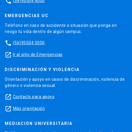
phone
(56)95504 4000
EMERGENCIAS UC
Teléfono en caso de accidente o situación que ponga en
riesgo tu vida dentro de algún campus.
phone
(56)95504 5000
launch
Ir al sitio de Emergencias
DISCRIMINACIÓN Y VIOLENCIA
Orientación y apoyo en casos de discriminación, violencia de
género o violencia sexual.
launch
Contacto para apoyo
launch
Más orientación
MEDIACIÓN UNIVERSITARIA