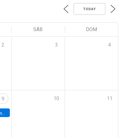
TODAY
SÁB
DOM
2
3
4
10
11
9
turo.