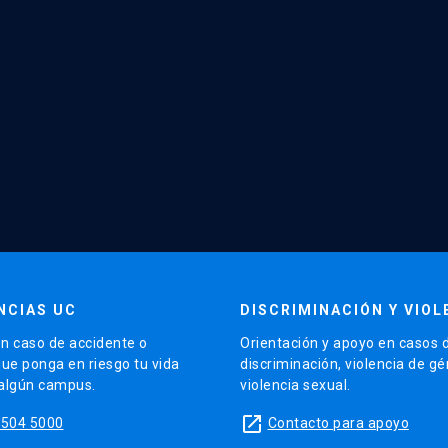
NCIAS UC
DISCRIMINACIÓN Y VIOL
n caso de accidente o
Orientación y apoyo en casos 
que ponga en riesgo tu vida
discriminación, violencia de g
 algún campus.
violencia sexual.
launch
5504 5000
Contacto para apoyo