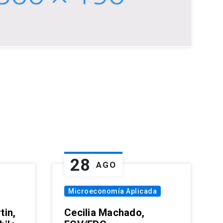
28
AGO
Microeconomía Aplicada
tin,
Cecilia Machado,