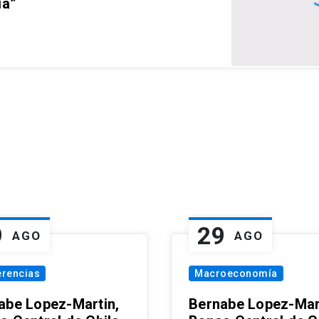
ia”
9
29
AGO
AGO
erencias
Macroeconomía
abe Lopez-Martin,
Bernabe Lopez-Mar