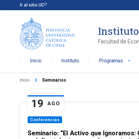
Ir al sitio UC
Institut
Facultad de Eco
Inicio
Instituto
Programas
arrow_drop_down
keyboard_arrow_right
Inicio
Seminarios
19
AGO
Conferencias
Seminario: “El Activo que Ignoramos: