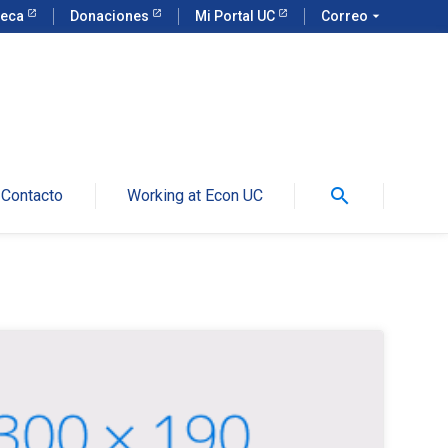
teca
Donaciones
Mi Portal UC
Correo
arrow_drop_down
search
Contacto
Working at Econ UC