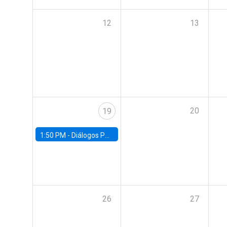
12
13
20
19
1:50 PM -
Diálogos Públicos EG+ FACEA | Con Rodrigo Valdés
26
27