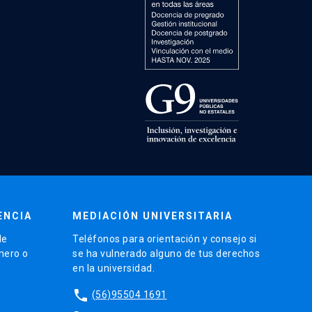
ENCIA
MEDIACIÓN UNIVERSITARIA
de
Teléfonos para orientación y consejo si
énero o
se ha vulnerado alguno de tus derechos
en la universidad.
phone
(56)95504 1691