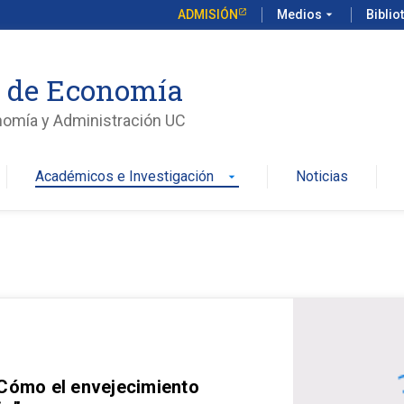
ADMISIÓN
Medios
arrow_drop_down
Biblio
o de Economía
nomía y Administración UC
Académicos e Investigación
Noticias
arrow_drop_down
 Cómo el envejecimiento