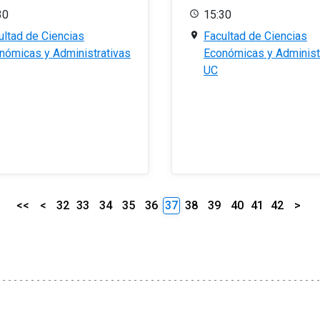
30
15:30
ultad de Ciencias
Facultad de Ciencias
nómicas y Administrativas
Económicas y Administ
UC
<<
<
32
33
34
35
36
37
38
39
40
41
42
>