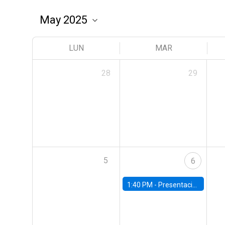
LUN
MAR
28
29
5
6
1:40 PM -
Presentación capítulos del World Economic Outlook del Fondo Monetario Internacional (FMI)