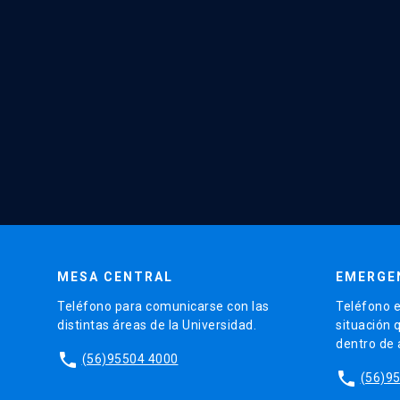
MESA CENTRAL
EMERGE
Teléfono para comunicarse con las
Teléfono e
distintas áreas de la Universidad.
situación 
dentro de
phone
(56)95504 4000
phone
(56)9