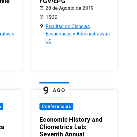
hile
FGV/EPG
28 de Agosto de 2019
15:30
Facultad de Ciencias
rativas
Económicas y Administrativas
UC
9
AGO
a
Conferencias
Economic History and
ca
Cliometrics Lab:
Seventh Annual