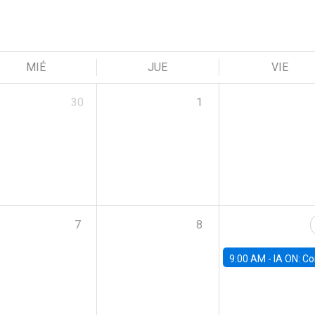
MIÉ
JUE
VIE
30
1
7
8
9:00 AM -
IA ON: Conocimiento y Negocios en Modo Fu