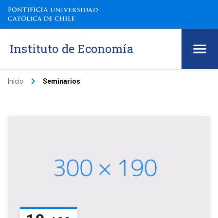
Instituto de Economía
keyboard_arrow_right
Inicio
Seminarios