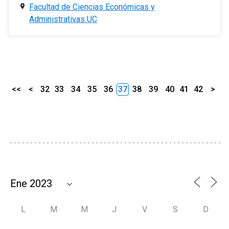
Facultad de Ciencias Económicas y
Administrativas UC
<<
<
32
33
34
35
36
37
38
39
40
41
42
>
L
M
M
J
V
S
D