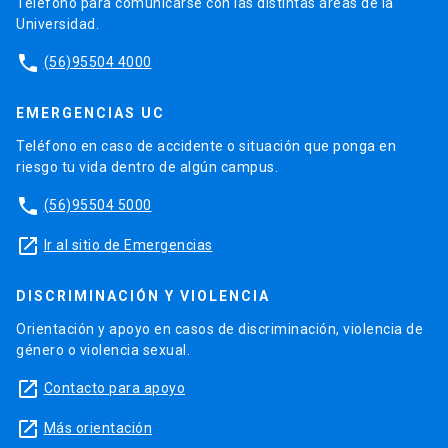
Teléfono para comunicarse con las distintas áreas de la
Universidad.
phone
(56)95504 4000
EMERGENCIAS UC
Teléfono en caso de accidente o situación que ponga en
riesgo tu vida dentro de algún campus.
phone
(56)95504 5000
launch
Ir al sitio de Emergencias
DISCRIMINACIÓN Y VIOLENCIA
Orientación y apoyo en casos de discriminación, violencia de
género o violencia sexual.
launch
Contacto para apoyo
launch
Más orientación