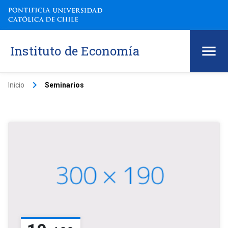
Instituto de Economía
keyboard_arrow_right
Inicio
Seminarios