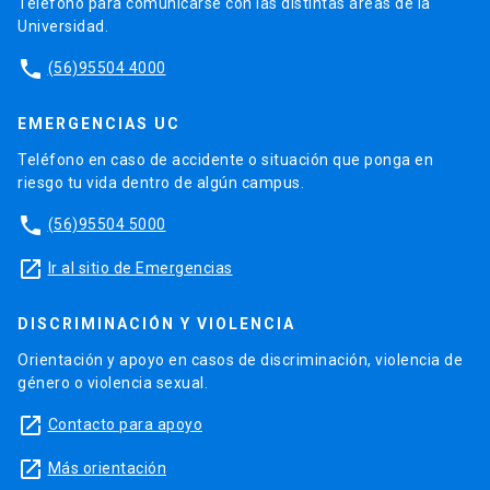
Teléfono para comunicarse con las distintas áreas de la
Universidad.
phone
(56)95504 4000
EMERGENCIAS UC
Teléfono en caso de accidente o situación que ponga en
riesgo tu vida dentro de algún campus.
phone
(56)95504 5000
launch
Ir al sitio de Emergencias
DISCRIMINACIÓN Y VIOLENCIA
Orientación y apoyo en casos de discriminación, violencia de
género o violencia sexual.
launch
Contacto para apoyo
launch
Más orientación