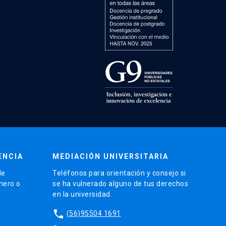
ENCIA
MEDIACIÓN UNIVERSITARIA
de
Teléfonos para orientación y consejo si
énero o
se ha vulnerado alguno de tus derechos
en la universidad.
phone
(56)95504 1691