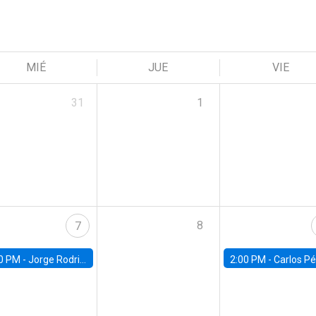
MIÉ
JUE
VIE
31
1
8
7
0 PM -
Jorge Rodriguez, Universidad de Los Andes
2:00 PM -
Carlos Pérez, Universidad Finis