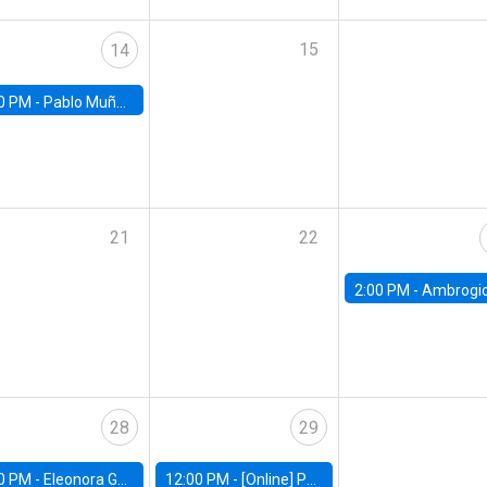
15
14
0 PM -
Pablo Muñoz, Universidad de Chile
21
22
2:00 PM -
Ambrogio Cesa-Bianchi, Bank of Eng
28
29
0 PM -
Eleonora Guarnieri, Exeter University
12:00 PM -
[Online] Pablo Slutzky, University of Maryland