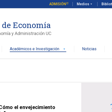
ADMISIÓN
Medios
arrow_drop_down
Biblio
o de Economía
nomía y Administración UC
Académicos e Investigación
Noticias
arrow_drop_down
 Cómo el envejecimiento