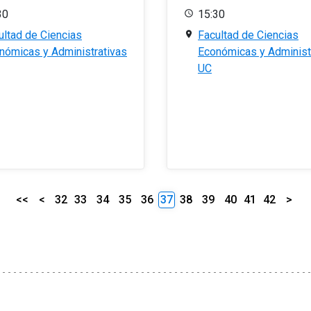
30
15:30
ultad de Ciencias
Facultad de Ciencias
nómicas y Administrativas
Económicas y Administ
UC
<<
<
32
33
34
35
36
37
38
39
40
41
42
>