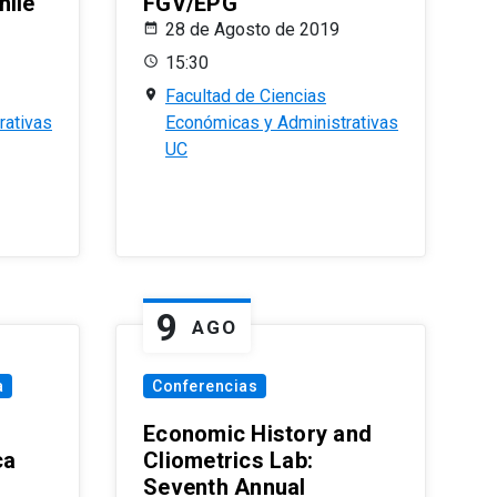
hile
FGV/EPG
28 de Agosto de 2019
15:30
Facultad de Ciencias
rativas
Económicas y Administrativas
UC
9
AGO
a
Conferencias
Economic History and
ca
Cliometrics Lab:
Seventh Annual