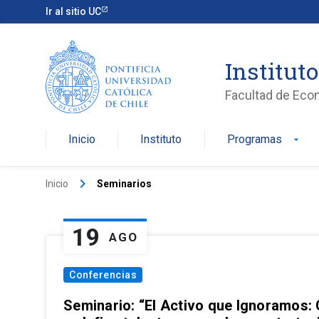
Ir al sitio UC
Institut
Facultad de Eco
Inicio
Instituto
Programas
arrow_drop_down
keyboard_arrow_right
Inicio
Seminarios
19
AGO
Conferencias
Seminario: “El Activo que Ignoramos: