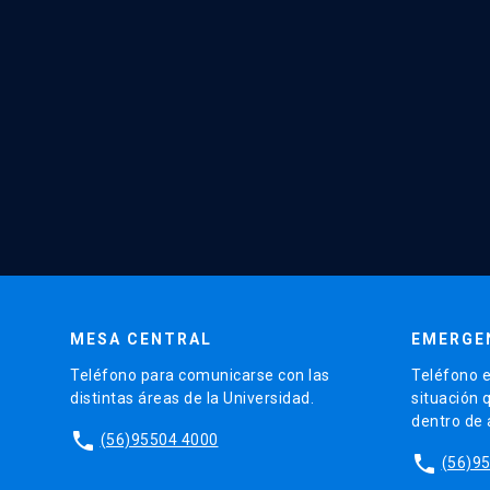
MESA CENTRAL
EMERGE
Teléfono para comunicarse con las
Teléfono e
distintas áreas de la Universidad.
situación 
dentro de
phone
(56)95504 4000
phone
(56)9