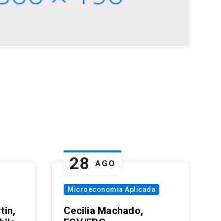
28
AGO
Microeconomía Aplicada
tin,
Cecilia Machado,