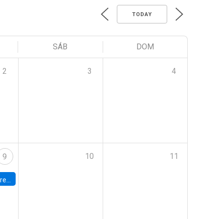
TODAY
SÁB
DOM
2
3
4
10
11
9
 Terrae