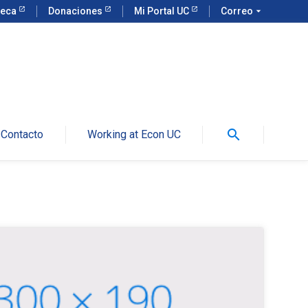
teca
Donaciones
Mi Portal UC
Correo
arrow_drop_down
search
Contacto
Working at Econ UC