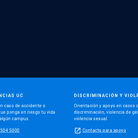
NCIAS UC
DISCRIMINACIÓN Y VIOL
n caso de accidente o
Orientación y apoyo en casos 
que ponga en riesgo tu vida
discriminación, violencia de g
 algún campus.
violencia sexual.
launch
5504 5000
Contacto para apoyo