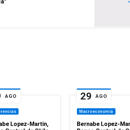
ia”
9
29
AGO
AGO
erencias
Macroeconomía
abe Lopez-Martin,
Bernabe Lopez-Mar