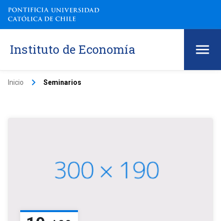
Instituto de Economía
keyboard_arrow_right
Inicio
Seminarios