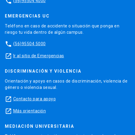
phone
(56)95504 4000
EMERGENCIAS UC
Teléfono en caso de accidente o situación que ponga en
riesgo tu vida dentro de algún campus.
phone
(56)95504 5000
launch
Ir al sitio de Emergencias
DISCRIMINACIÓN Y VIOLENCIA
Orientación y apoyo en casos de discriminación, violencia de
género o violencia sexual.
launch
Contacto para apoyo
launch
Más orientación
MEDIACIÓN UNIVERSITARIA