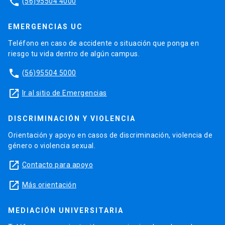
phone
(56)95504 4000
EMERGENCIAS UC
Teléfono en caso de accidente o situación que ponga en
riesgo tu vida dentro de algún campus.
phone
(56)95504 5000
launch
Ir al sitio de Emergencias
DISCRIMINACIÓN Y VIOLENCIA
Orientación y apoyo en casos de discriminación, violencia de
género o violencia sexual.
launch
Contacto para apoyo
launch
Más orientación
MEDIACIÓN UNIVERSITARIA