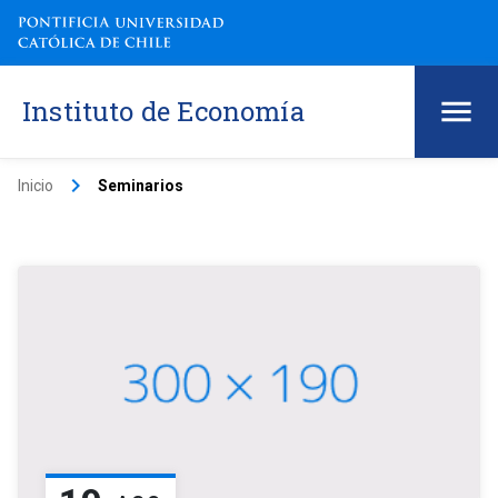
Instituto de Economía
keyboard_arrow_right
Inicio
Seminarios