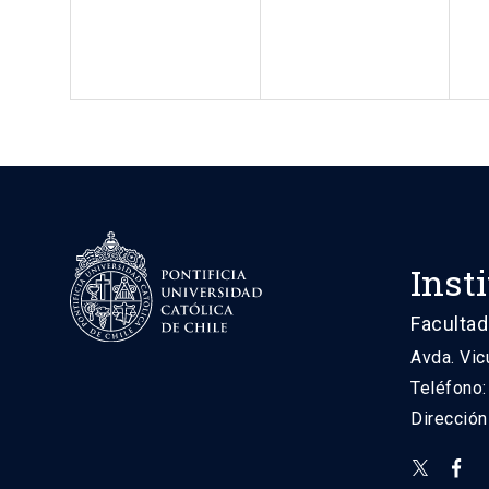
Inst
Facultad
Avda. Vic
Teléfono
Direcció