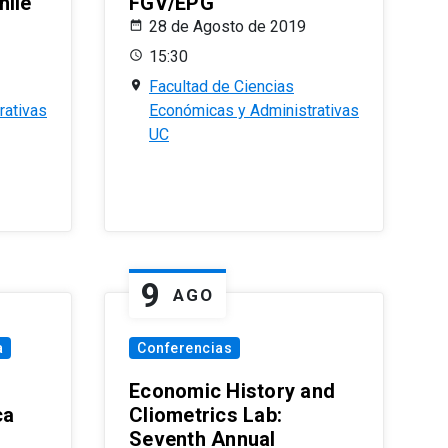
hile
FGV/EPG
28 de Agosto de 2019
15:30
Facultad de Ciencias
rativas
Económicas y Administrativas
UC
9
AGO
a
Conferencias
Economic History and
ca
Cliometrics Lab:
Seventh Annual