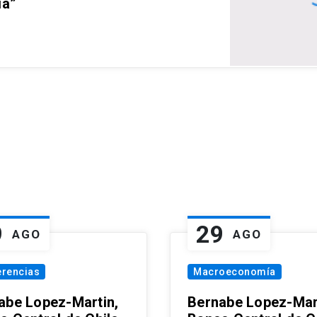
ia”
9
29
AGO
AGO
erencias
Macroeconomía
abe Lopez-Martin,
Bernabe Lopez-Mar