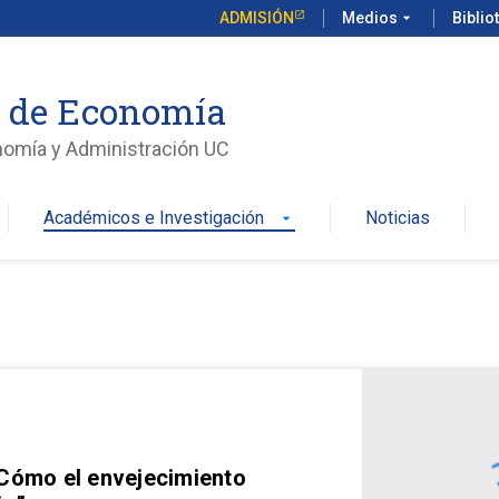
ADMISIÓN
Medios
arrow_drop_down
Biblio
o de Economía
nomía y Administración UC
Académicos e Investigación
Noticias
arrow_drop_down
 Cómo el envejecimiento