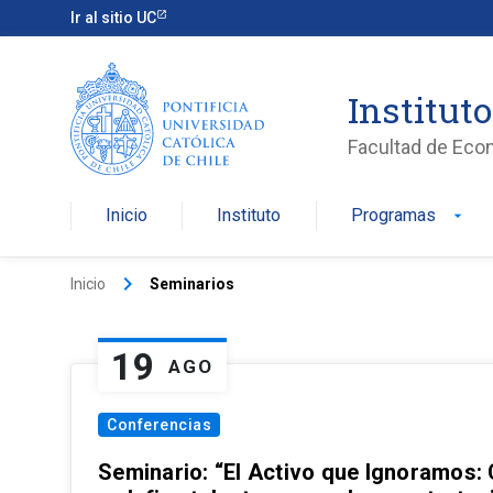
Ir al sitio UC
Institut
Facultad de Eco
Inicio
Instituto
Programas
arrow_drop_down
keyboard_arrow_right
Inicio
Seminarios
19
AGO
Conferencias
Seminario: “El Activo que Ignoramos: