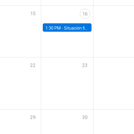
15
16
1:30 PM -
Situación fiscal: cierre 2025 y perspectivas de mediano plazo 2026–2030
22
23
29
30