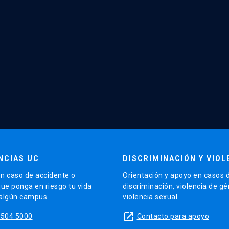
NCIAS UC
DISCRIMINACIÓN Y VIOL
n caso de accidente o
Orientación y apoyo en casos 
que ponga en riesgo tu vida
discriminación, violencia de g
 algún campus.
violencia sexual.
launch
5504 5000
Contacto para apoyo