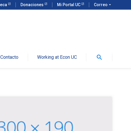
teca
Donaciones
Mi Portal UC
Correo
arrow_drop_down
search
Contacto
Working at Econ UC