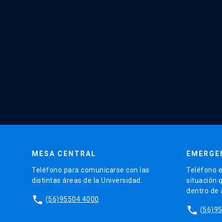
MESA CENTRAL
EMERGE
Teléfono para comunicarse con las
Teléfono e
distintas áreas de la Universidad.
situación 
dentro de
phone
(56)95504 4000
phone
(56)9