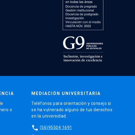
ENCIA
MEDIACIÓN UNIVERSITARIA
de
Teléfonos para orientación y consejo si
énero o
se ha vulnerado alguno de tus derechos
en la universidad.
phone
(56)95504 1691