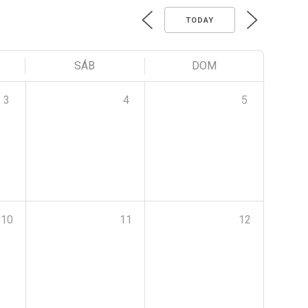
TODAY
SÁB
DOM
3
4
5
10
11
12