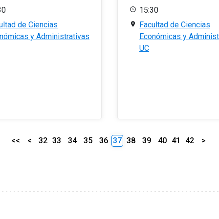
30
15:30
ultad de Ciencias
Facultad de Ciencias
nómicas y Administrativas
Económicas y Administ
UC
<<
<
32
33
34
35
36
37
38
39
40
41
42
>