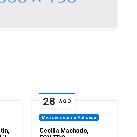
28
AGO
Microeconomía Aplicada
tin,
Cecilia Machado,