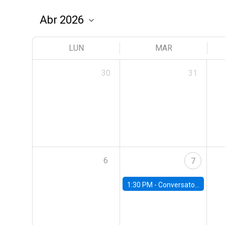
LUN
MAR
30
31
6
7
1:30 PM -
Conversatorio | Pobreza: La mirada de León XIV