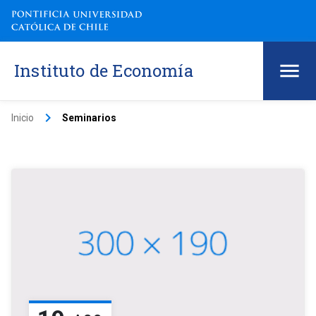
Instituto de Economía
keyboard_arrow_right
Inicio
Seminarios