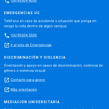
phone
(56)95504 4000
EMERGENCIAS UC
Teléfono en caso de accidente o situación que ponga en
riesgo tu vida dentro de algún campus.
phone
(56)95504 5000
launch
Ir al sitio de Emergencias
DISCRIMINACIÓN Y VIOLENCIA
Orientación y apoyo en casos de discriminación, violencia de
género o violencia sexual.
launch
Contacto para apoyo
launch
Más orientación
MEDIACIÓN UNIVERSITARIA