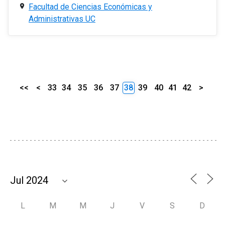
Facultad de Ciencias Económicas y
Administrativas UC
<<
<
33
34
35
36
37
38
39
40
41
42
>
L
M
M
J
V
S
D