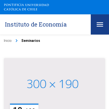
Instituto de Economía
keyboard_arrow_right
Inicio
Seminarios