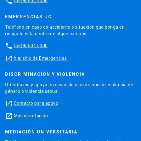
phone
(56)95504 4000
EMERGENCIAS UC
Teléfono en caso de accidente o situación que ponga en
riesgo tu vida dentro de algún campus.
phone
(56)95504 5000
launch
Ir al sitio de Emergencias
DISCRIMINACIÓN Y VIOLENCIA
Orientación y apoyo en casos de discriminación, violencia de
género o violencia sexual.
launch
Contacto para apoyo
launch
Más orientación
MEDIACIÓN UNIVERSITARIA