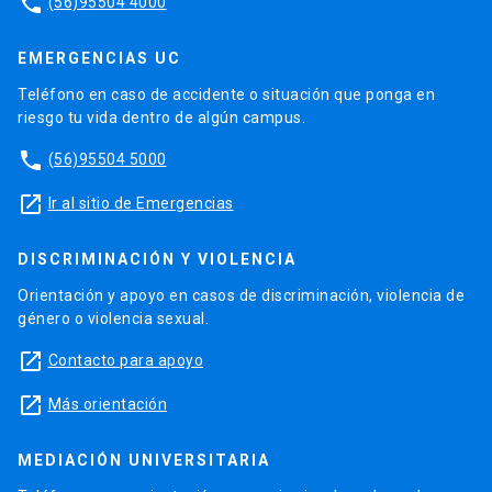
phone
(56)95504 4000
EMERGENCIAS UC
Teléfono en caso de accidente o situación que ponga en
riesgo tu vida dentro de algún campus.
phone
(56)95504 5000
launch
Ir al sitio de Emergencias
DISCRIMINACIÓN Y VIOLENCIA
Orientación y apoyo en casos de discriminación, violencia de
género o violencia sexual.
launch
Contacto para apoyo
launch
Más orientación
MEDIACIÓN UNIVERSITARIA