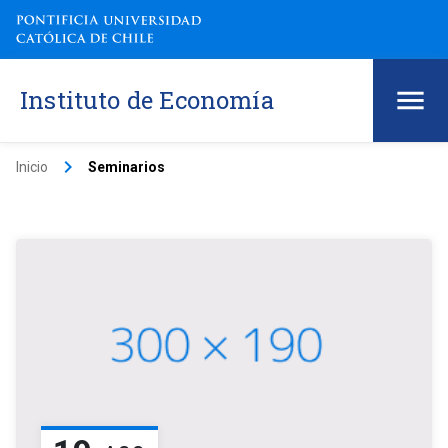
Instituto de Economía
keyboard_arrow_right
Inicio
Seminarios