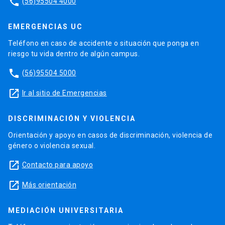
phone
(56)95504 4000
EMERGENCIAS UC
Teléfono en caso de accidente o situación que ponga en
riesgo tu vida dentro de algún campus.
phone
(56)95504 5000
launch
Ir al sitio de Emergencias
DISCRIMINACIÓN Y VIOLENCIA
Orientación y apoyo en casos de discriminación, violencia de
género o violencia sexual.
launch
Contacto para apoyo
launch
Más orientación
MEDIACIÓN UNIVERSITARIA