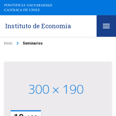
Instituto de Economía
keyboard_arrow_right
Inicio
Seminarios