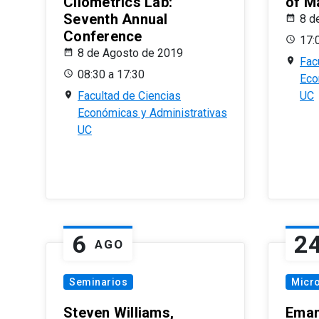
Cliometrics Lab:
of M
Seventh Annual
8 d
Conference
17:
8 de Agosto de 2019
Fac
08:30 a 17:30
Eco
Facultad de Ciencias
UC
Económicas y Administrativas
UC
6
2
AGO
Seminarios
Micr
Steven Williams,
Eman