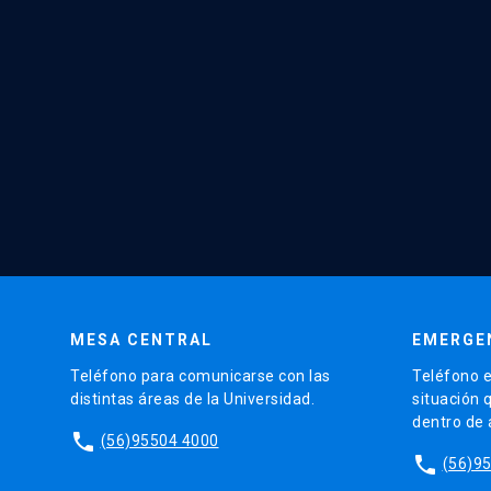
MESA CENTRAL
EMERGE
Teléfono para comunicarse con las
Teléfono e
distintas áreas de la Universidad.
situación 
dentro de
phone
(56)95504 4000
phone
(56)9