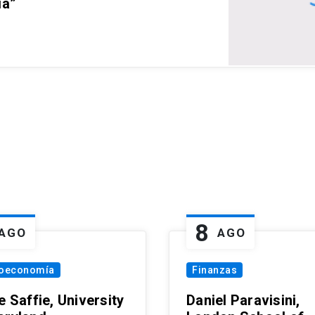
ia”
8
AGO
AGO
oeconomía
Finanzas
e Saffie, University
Daniel Paravisini,