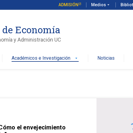
ADMISIÓN
Medios
arrow_drop_down
Biblio
o de Economía
nomía y Administración UC
Académicos e Investigación
Noticias
arrow_drop_down
 Cómo el envejecimiento