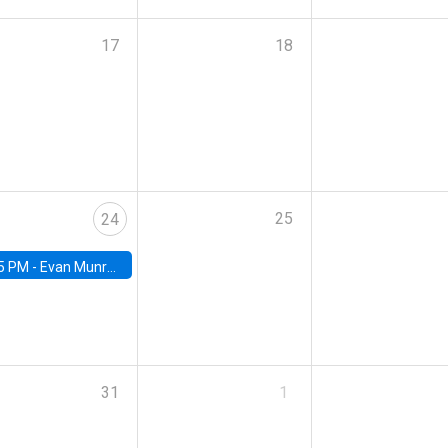
17
18
25
24
5 PM -
Evan Munro, Neyman Visiting Assistant Professor in the Department of Statistics at UC Berkeley
31
1