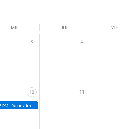
MIÉ
JUE
VIE
3
4
11
10
5 PM -
Beatriz Ahumada, PhD candidate, Universidad de Pittsburgh