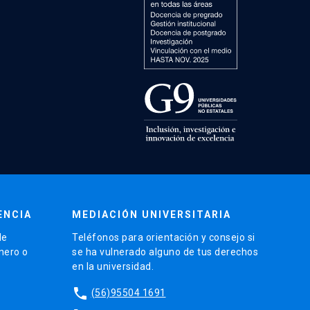
ENCIA
MEDIACIÓN UNIVERSITARIA
de
Teléfonos para orientación y consejo si
énero o
se ha vulnerado alguno de tus derechos
en la universidad.
phone
(56)95504 1691