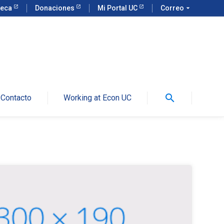
teca
Donaciones
Mi Portal UC
Correo
arrow_drop_down
search
Contacto
Working at Econ UC