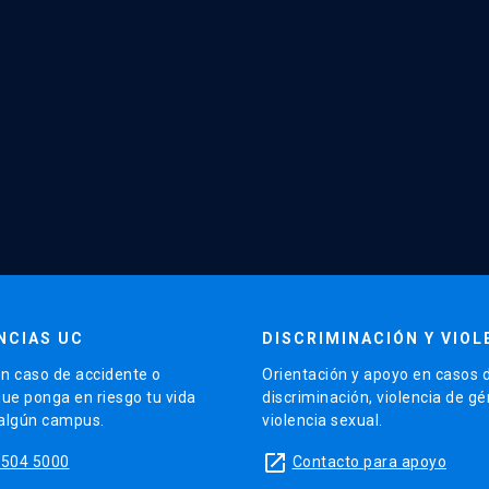
NCIAS UC
DISCRIMINACIÓN Y VIOL
n caso de accidente o
Orientación y apoyo en casos 
que ponga en riesgo tu vida
discriminación, violencia de g
 algún campus.
violencia sexual.
launch
5504 5000
Contacto para apoyo