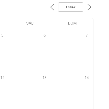
TODAY
SÁB
DOM
5
6
7
12
13
14