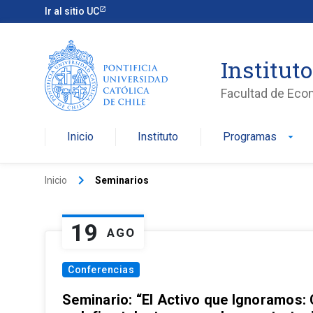
Ir al sitio UC
Institut
Facultad de Eco
Inicio
Instituto
Programas
arrow_drop_down
keyboard_arrow_right
Inicio
Seminarios
19
AGO
Conferencias
Seminario: “El Activo que Ignoramos: