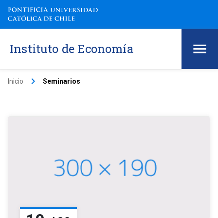
Instituto de Economía
keyboard_arrow_right
Inicio
Seminarios