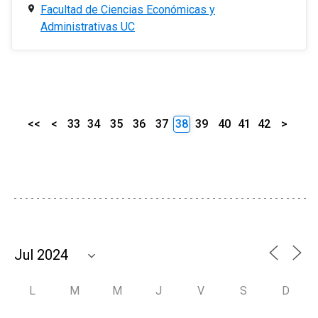
Facultad de Ciencias Económicas y
Administrativas UC
<<
<
33
34
35
36
37
38
39
40
41
42
>
L
M
M
J
V
S
D