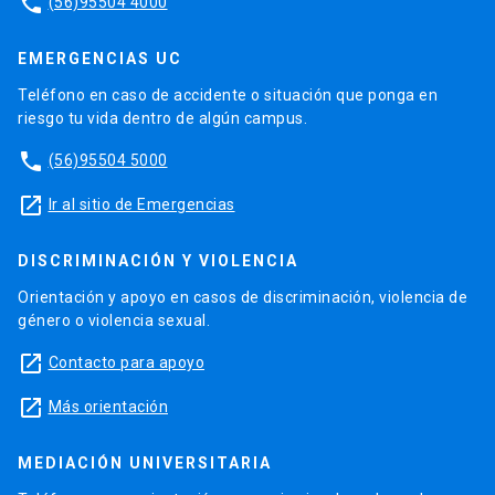
phone
(56)95504 4000
EMERGENCIAS UC
Teléfono en caso de accidente o situación que ponga en
riesgo tu vida dentro de algún campus.
phone
(56)95504 5000
launch
Ir al sitio de Emergencias
DISCRIMINACIÓN Y VIOLENCIA
Orientación y apoyo en casos de discriminación, violencia de
género o violencia sexual.
launch
Contacto para apoyo
launch
Más orientación
MEDIACIÓN UNIVERSITARIA