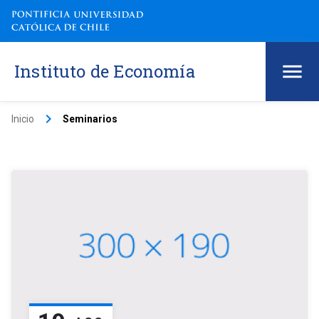
Instituto de Economía
keyboard_arrow_right
Inicio
Seminarios