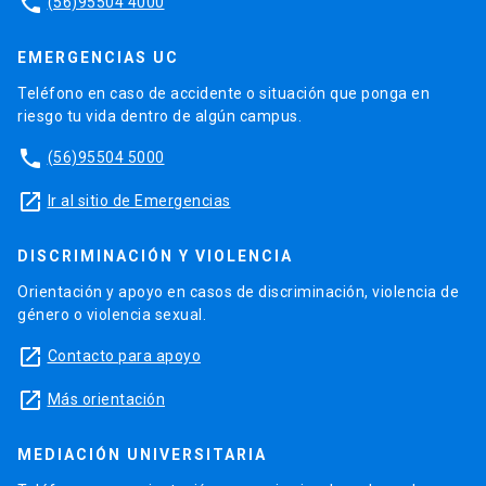
phone
(56)95504 4000
EMERGENCIAS UC
Teléfono en caso de accidente o situación que ponga en
riesgo tu vida dentro de algún campus.
phone
(56)95504 5000
launch
Ir al sitio de Emergencias
DISCRIMINACIÓN Y VIOLENCIA
Orientación y apoyo en casos de discriminación, violencia de
género o violencia sexual.
launch
Contacto para apoyo
launch
Más orientación
MEDIACIÓN UNIVERSITARIA