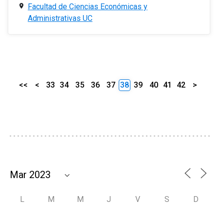
Facultad de Ciencias Económicas y
Administrativas UC
<<
<
33
34
35
36
37
38
39
40
41
42
>
L
M
M
J
V
S
D