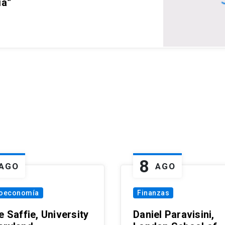
ia”
8
AGO
AGO
oeconomía
Finanzas
e Saffie, University
Daniel Paravisini,