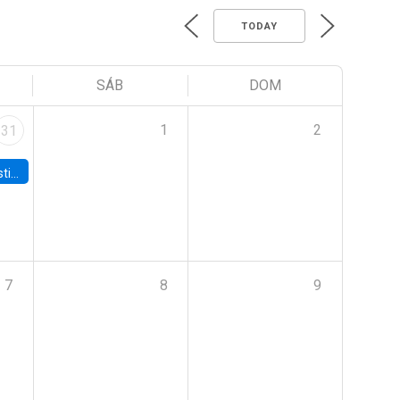
TODAY
SÁB
DOM
1
2
31
 Board
7
8
9