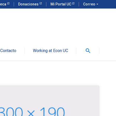
teca
Donaciones
Mi Portal UC
Correo
arrow_drop_down
search
Contacto
Working at Econ UC