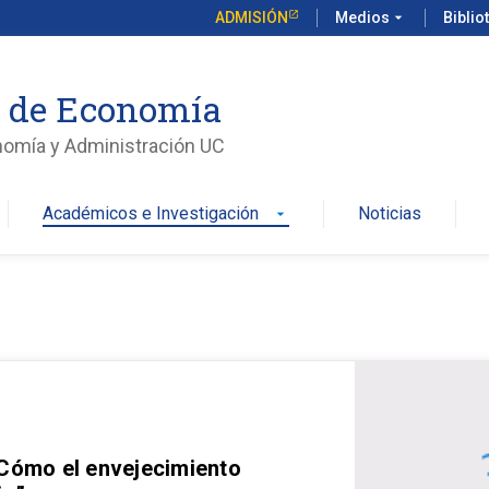
ADMISIÓN
Medios
arrow_drop_down
Biblio
o de Economía
nomía y Administración UC
Académicos e Investigación
Noticias
arrow_drop_down
 Cómo el envejecimiento