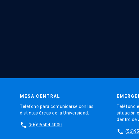
MESA CENTRAL
EMERGE
Teléfono para comunicarse con las
Teléfono e
distintas áreas de la Universidad.
situación 
dentro de
phone
(56)95504 4000
phone
(56)9