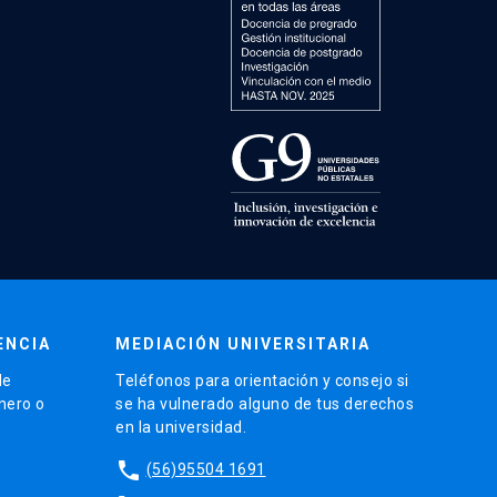
ENCIA
MEDIACIÓN UNIVERSITARIA
de
Teléfonos para orientación y consejo si
énero o
se ha vulnerado alguno de tus derechos
en la universidad.
phone
(56)95504 1691