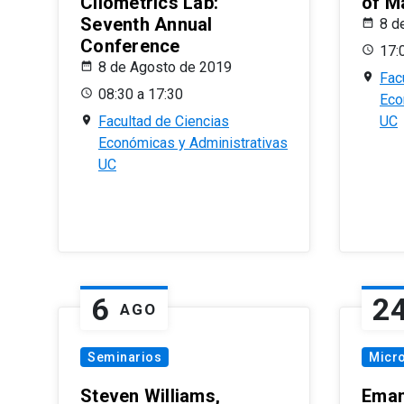
Cliometrics Lab:
of M
Seventh Annual
8 d
Conference
17:
8 de Agosto de 2019
Fac
08:30 a 17:30
Eco
Facultad de Ciencias
UC
Económicas y Administrativas
UC
6
2
AGO
Seminarios
Micr
Steven Williams,
Eman