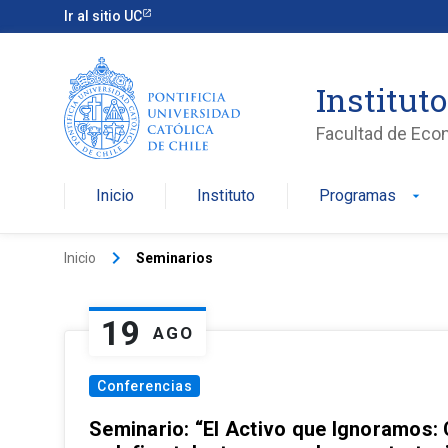
Ir al sitio UC
Institut
Facultad de Eco
Inicio
Instituto
Programas
arrow_drop_down
keyboard_arrow_right
Inicio
Seminarios
19
AGO
Conferencias
Seminario: “El Activo que Ignoramos: