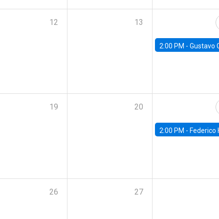
12
13
2:00 PM -
Gustavo González - Banco Central d
19
20
2:00 PM -
Federico Huneeus - Banco Central de C
26
27