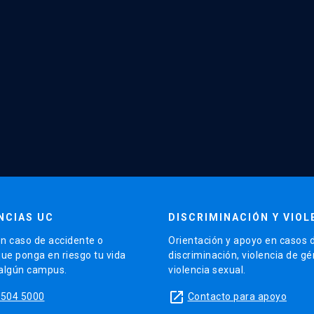
NCIAS UC
DISCRIMINACIÓN Y VIOL
n caso de accidente o
Orientación y apoyo en casos 
que ponga en riesgo tu vida
discriminación, violencia de g
 algún campus.
violencia sexual.
launch
5504 5000
Contacto para apoyo