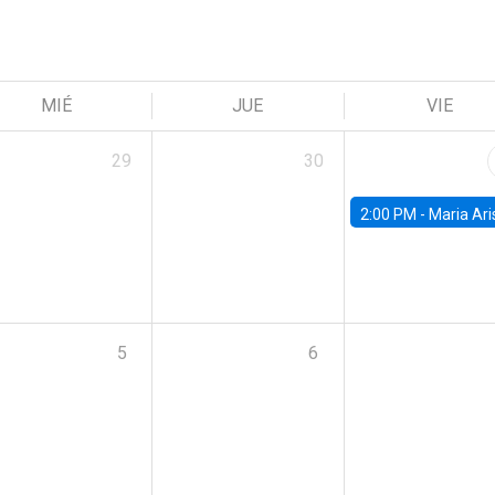
MIÉ
JUE
VIE
29
30
2:00 PM -
Maria Aristizabal-Ramirez, FED
5
6