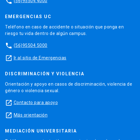
phone
(56)95504 4000
EMERGENCIAS UC
Teléfono en caso de accidente o situación que ponga en
riesgo tu vida dentro de algún campus.
phone
(56)95504 5000
launch
Ir al sitio de Emergencias
DISCRIMINACIÓN Y VIOLENCIA
Orientación y apoyo en casos de discriminación, violencia de
género o violencia sexual.
launch
Contacto para apoyo
launch
Más orientación
MEDIACIÓN UNIVERSITARIA