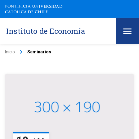
Instituto de Economía
keyboard_arrow_right
Inicio
Seminarios