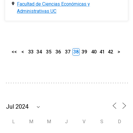
Facultad de Ciencias Económicas y
Administrativas UC
<<
<
33
34
35
36
37
38
39
40
41
42
>
L
M
M
J
V
S
D