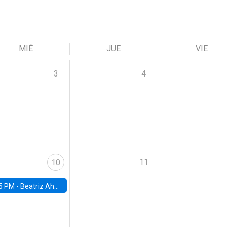
MIÉ
JUE
VIE
3
4
11
10
5 PM -
Beatriz Ahumada, PhD candidate, Universidad de Pittsburgh