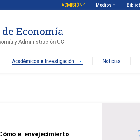
ADMISIÓN
Medios
arrow_drop_down
Biblio
o de Economía
nomía y Administración UC
Académicos e Investigación
Noticias
arrow_drop_down
 Cómo el envejecimiento