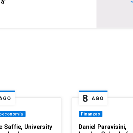
ia”
8
AGO
AGO
oeconomía
Finanzas
e Saffie, University
Daniel Paravisini,