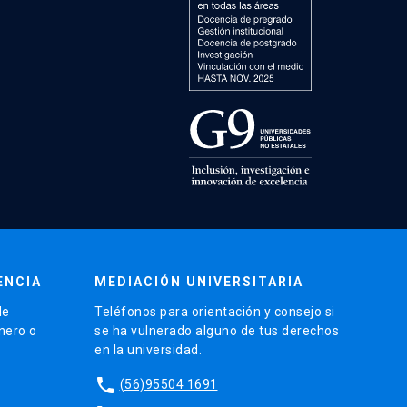
ENCIA
MEDIACIÓN UNIVERSITARIA
de
Teléfonos para orientación y consejo si
énero o
se ha vulnerado alguno de tus derechos
en la universidad.
phone
(56)95504 1691