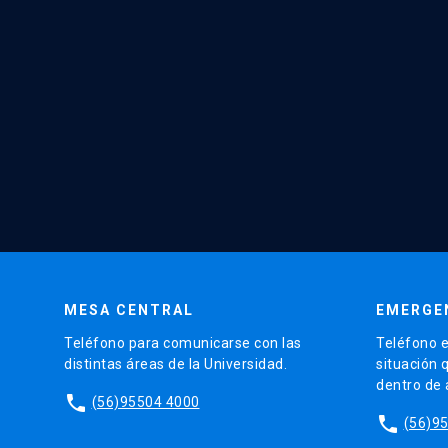
MESA CENTRAL
EMERGE
Teléfono para comunicarse con las
Teléfono e
distintas áreas de la Universidad.
situación 
dentro de
phone
(56)95504 4000
phone
(56)9