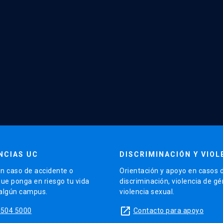
NCIAS UC
DISCRIMINACIÓN Y VIOL
n caso de accidente o
Orientación y apoyo en casos 
que ponga en riesgo tu vida
discriminación, violencia de g
 algún campus.
violencia sexual.
launch
5504 5000
Contacto para apoyo