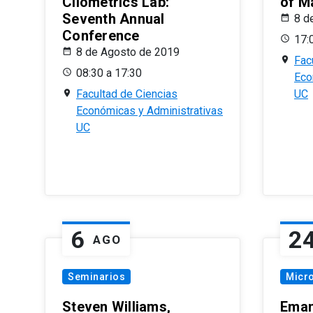
Cliometrics Lab:
of M
Seventh Annual
8 d
Conference
17:
8 de Agosto de 2019
Fac
08:30 a 17:30
Eco
Facultad de Ciencias
UC
Económicas y Administrativas
UC
6
2
AGO
Seminarios
Micr
Steven Williams,
Eman