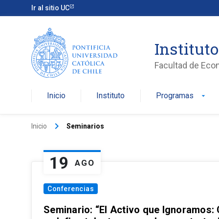
Ir al sitio UC
Institut
Facultad de Eco
Inicio
Instituto
Programas
arrow_drop_down
keyboard_arrow_right
Inicio
Seminarios
19
AGO
Conferencias
Seminario: “El Activo que Ignoramos: