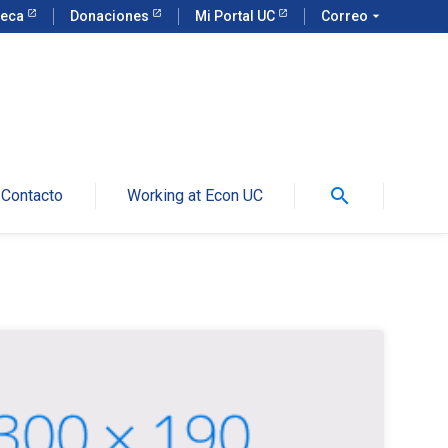
teca
Donaciones
Mi Portal UC
Correo
arrow_drop_down
search
Contacto
Working at Econ UC