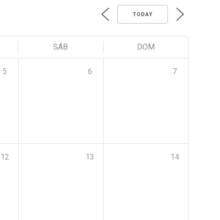
TODAY
SÁB
DOM
5
6
7
12
13
14