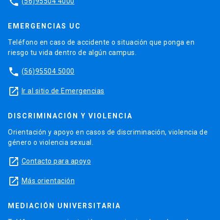
phone
(56)95504 4000
EMERGENCIAS UC
Teléfono en caso de accidente o situación que ponga en
riesgo tu vida dentro de algún campus.
phone
(56)95504 5000
launch
Ir al sitio de Emergencias
DISCRIMINACIÓN Y VIOLENCIA
Orientación y apoyo en casos de discriminación, violencia de
género o violencia sexual.
launch
Contacto para apoyo
launch
Más orientación
MEDIACIÓN UNIVERSITARIA