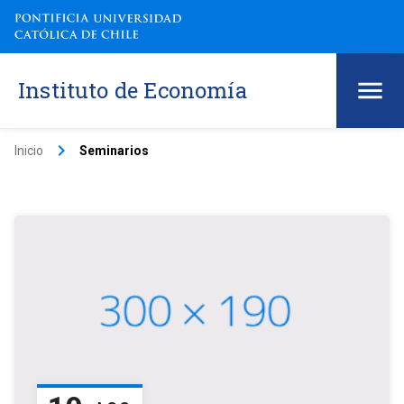
Instituto de Economía
keyboard_arrow_right
Inicio
Seminarios