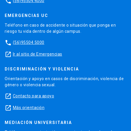
phone
(56)95504 4000
EMERGENCIAS UC
Teléfono en caso de accidente o situación que ponga en
riesgo tu vida dentro de algún campus.
phone
(56)95504 5000
launch
Ir al sitio de Emergencias
DISCRIMINACIÓN Y VIOLENCIA
Orientación y apoyo en casos de discriminación, violencia de
género o violencia sexual.
launch
Contacto para apoyo
launch
Más orientación
MEDIACIÓN UNIVERSITARIA