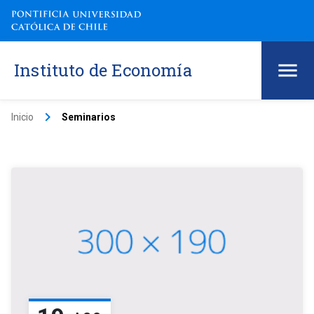
Instituto de Economía
keyboard_arrow_right
Inicio
Seminarios