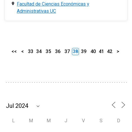
Facultad de Ciencias Económicas y
Administrativas UC
<<
<
33
34
35
36
37
38
39
40
41
42
>
L
M
M
J
V
S
D