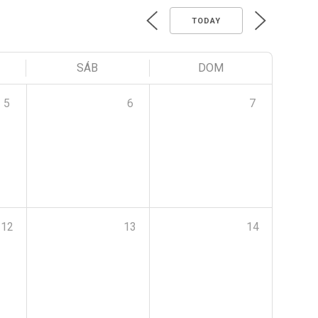
TODAY
SÁB
DOM
5
6
7
12
13
14