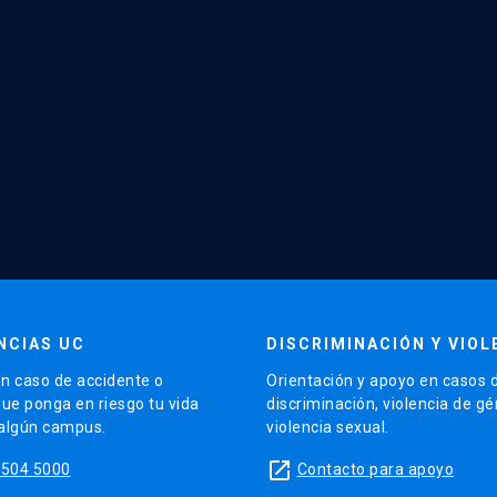
NCIAS UC
DISCRIMINACIÓN Y VIOL
n caso de accidente o
Orientación y apoyo en casos 
que ponga en riesgo tu vida
discriminación, violencia de g
 algún campus.
violencia sexual.
launch
5504 5000
Contacto para apoyo