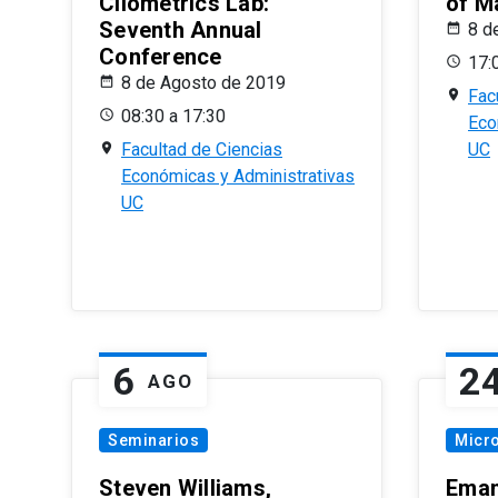
Cliometrics Lab:
of M
Seventh Annual
8 d
Conference
17:
8 de Agosto de 2019
Fac
08:30 a 17:30
Eco
Facultad de Ciencias
UC
Económicas y Administrativas
UC
6
2
AGO
Seminarios
Micr
Steven Williams,
Eman