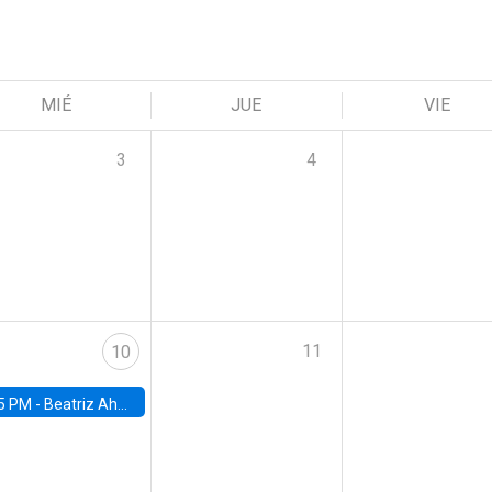
MIÉ
JUE
VIE
3
4
11
10
5 PM -
Beatriz Ahumada, PhD candidate, Universidad de Pittsburgh