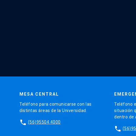
MESA CENTRAL
EMERGE
Teléfono para comunicarse con las
Teléfono e
distintas áreas de la Universidad.
situación 
dentro de
phone
(56)95504 4000
phone
(56)9