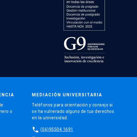
ENCIA
MEDIACIÓN UNIVERSITARIA
de
Teléfonos para orientación y consejo si
énero o
se ha vulnerado alguno de tus derechos
en la universidad.
phone
(56)95504 1691