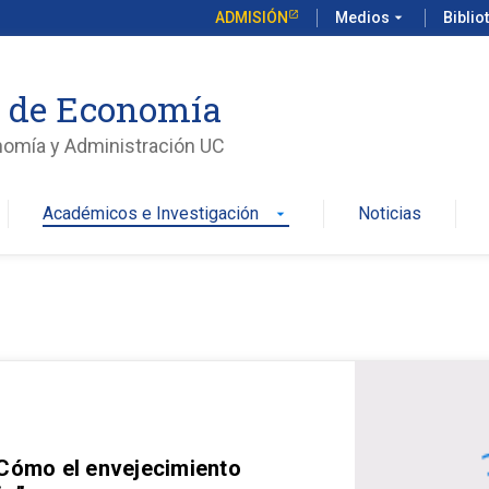
ADMISIÓN
Medios
arrow_drop_down
Biblio
o de Economía
nomía y Administración UC
Académicos e Investigación
Noticias
arrow_drop_down
 Cómo el envejecimiento