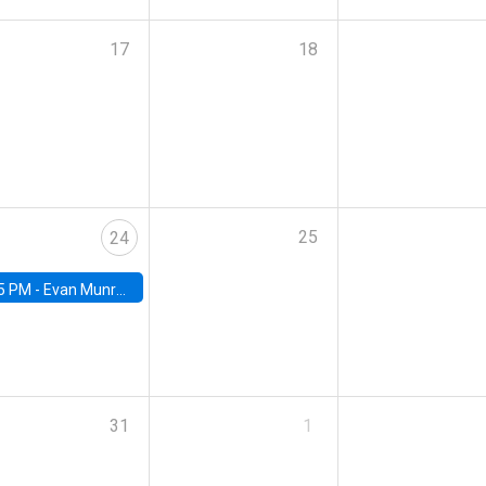
17
18
25
24
5 PM -
Evan Munro, Neyman Visiting Assistant Professor in the Department of Statistics at UC Berkeley
31
1