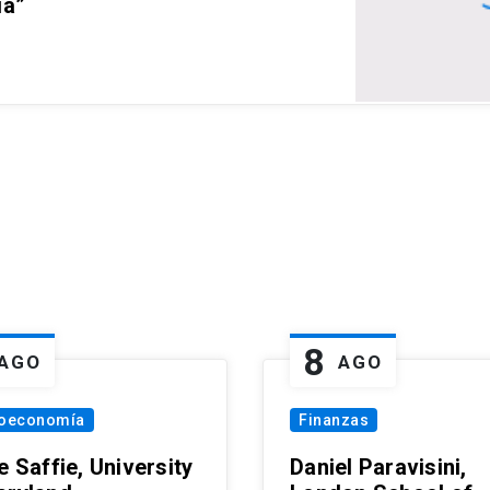
ia”
8
AGO
AGO
oeconomía
Finanzas
e Saffie, University
Daniel Paravisini,