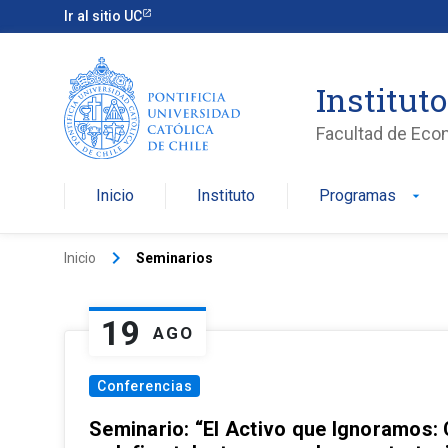
Ir al sitio UC
Institut
Facultad de Eco
Inicio
Instituto
Programas
arrow_drop_down
keyboard_arrow_right
Inicio
Seminarios
19
AGO
Conferencias
Seminario: “El Activo que Ignoramos: