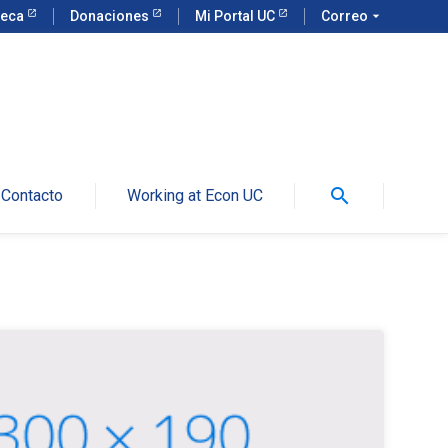
teca
Donaciones
Mi Portal UC
Correo
arrow_drop_down
search
Contacto
Working at Econ UC