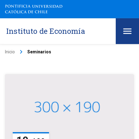
Instituto de Economía
keyboard_arrow_right
Inicio
Seminarios