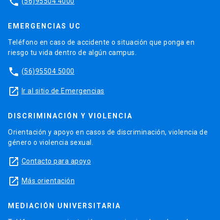
phone
(56)95504 4000
EMERGENCIAS UC
Teléfono en caso de accidente o situación que ponga en
riesgo tu vida dentro de algún campus.
phone
(56)95504 5000
launch
Ir al sitio de Emergencias
DISCRIMINACIÓN Y VIOLENCIA
Orientación y apoyo en casos de discriminación, violencia de
género o violencia sexual.
launch
Contacto para apoyo
launch
Más orientación
MEDIACIÓN UNIVERSITARIA