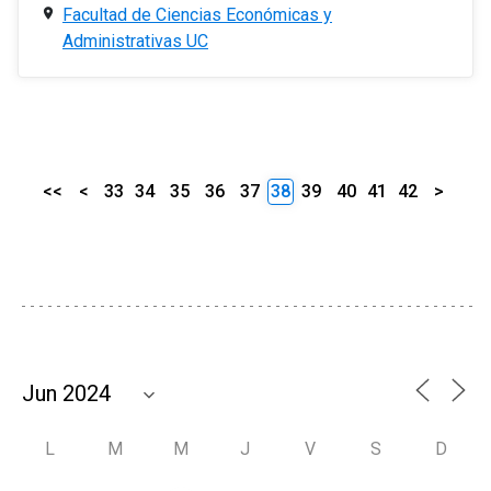
Facultad de Ciencias Económicas y
Administrativas UC
<<
<
33
34
35
36
37
38
39
40
41
42
>
L
M
M
J
V
S
D