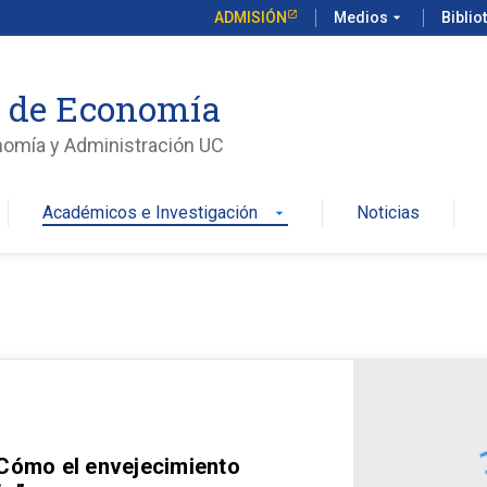
ADMISIÓN
Medios
arrow_drop_down
Biblio
o de Economía
nomía y Administración UC
Académicos e Investigación
Noticias
arrow_drop_down
 Cómo el envejecimiento