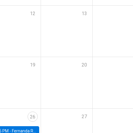
12
13
19
20
27
26
5 PM -
Fernanda Rojas Ampuero, University of Wisconsin-Madison