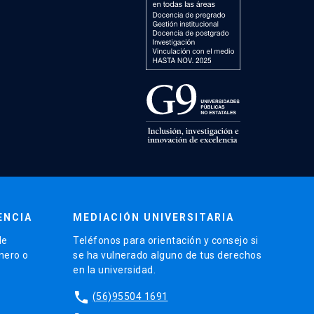
ENCIA
MEDIACIÓN UNIVERSITARIA
de
Teléfonos para orientación y consejo si
énero o
se ha vulnerado alguno de tus derechos
en la universidad.
phone
(56)95504 1691