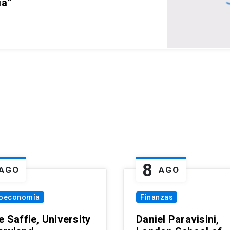
ia”
8
AGO
AGO
oeconomía
Finanzas
e Saffie, University
Daniel Paravisini,