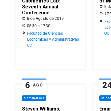
Cliometrics Lab:
of M
Seventh Annual
8 d
Conference
17:
8 de Agosto de 2019
Fac
08:30 a 17:30
Eco
Facultad de Ciencias
UC
Económicas y Administrativas
UC
6
2
AGO
Seminarios
Micr
Steven Williams,
Eman