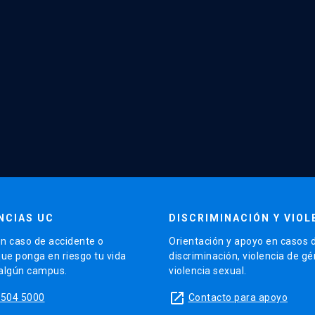
NCIAS UC
DISCRIMINACIÓN Y VIOL
n caso de accidente o
Orientación y apoyo en casos 
que ponga en riesgo tu vida
discriminación, violencia de g
 algún campus.
violencia sexual.
launch
5504 5000
Contacto para apoyo