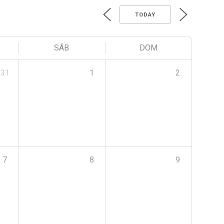
TODAY
SÁB
DOM
31
1
2
7
8
9