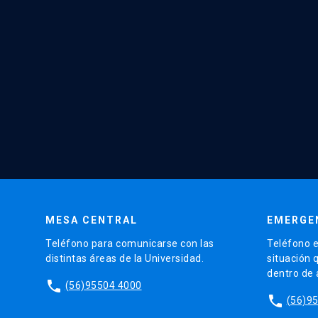
MESA CENTRAL
EMERGE
Teléfono para comunicarse con las
Teléfono e
distintas áreas de la Universidad.
situación 
dentro de
phone
(56)95504 4000
phone
(56)9