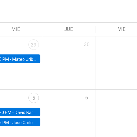
MIÉ
JUE
VIE
30
29
5 PM -
Mateo Uribe-Castro, Universidad de los Andes (Colombia)
6
5
20 PM -
David Bardey, Universidad de los Andes - CEDE
5 PM -
Jose Carlo Bermudez, UC (ME) & World Bank