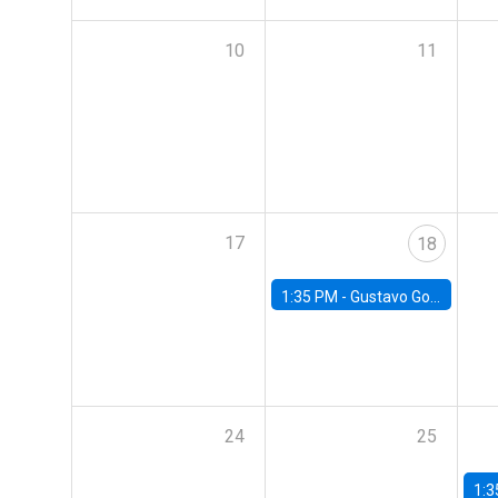
10
11
17
18
1:35 PM -
Gustavo González, Banco Central de Chile
24
25
1:3