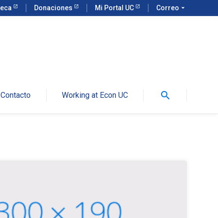
teca
Donaciones
Mi Portal UC
Correo
arrow_drop_down
search
Contacto
Working at Econ UC