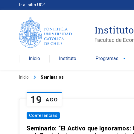
Ir al sitio UC
Institut
Facultad de Eco
Inicio
Instituto
Programas
arrow_drop_down
keyboard_arrow_right
Inicio
Seminarios
19
AGO
Conferencias
Seminario: “El Activo que Ignoramos: