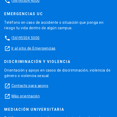
phone
(56)95504 4000
EMERGENCIAS UC
Teléfono en caso de accidente o situación que ponga en
riesgo tu vida dentro de algún campus.
phone
(56)95504 5000
launch
Ir al sitio de Emergencias
DISCRIMINACIÓN Y VIOLENCIA
Orientación y apoyo en casos de discriminación, violencia de
género o violencia sexual.
launch
Contacto para apoyo
launch
Más orientación
MEDIACIÓN UNIVERSITARIA