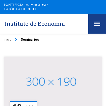
Instituto de Economía
keyboard_arrow_right
Inicio
Seminarios