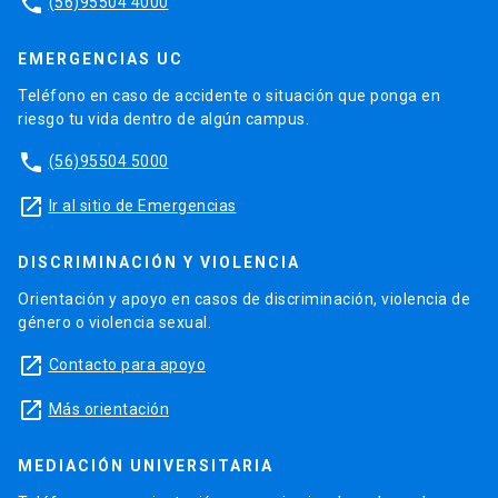
phone
(56)95504 4000
EMERGENCIAS UC
Teléfono en caso de accidente o situación que ponga en
riesgo tu vida dentro de algún campus.
phone
(56)95504 5000
launch
Ir al sitio de Emergencias
DISCRIMINACIÓN Y VIOLENCIA
Orientación y apoyo en casos de discriminación, violencia de
género o violencia sexual.
launch
Contacto para apoyo
launch
Más orientación
MEDIACIÓN UNIVERSITARIA