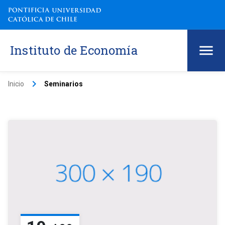
Instituto de Economía
keyboard_arrow_right
Inicio
Seminarios