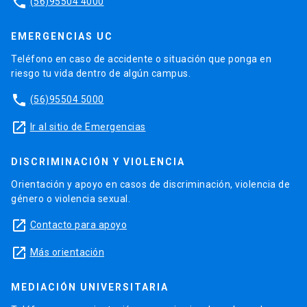
phone
(56)95504 4000
EMERGENCIAS UC
Teléfono en caso de accidente o situación que ponga en
riesgo tu vida dentro de algún campus.
phone
(56)95504 5000
launch
Ir al sitio de Emergencias
DISCRIMINACIÓN Y VIOLENCIA
Orientación y apoyo en casos de discriminación, violencia de
género o violencia sexual.
launch
Contacto para apoyo
launch
Más orientación
MEDIACIÓN UNIVERSITARIA