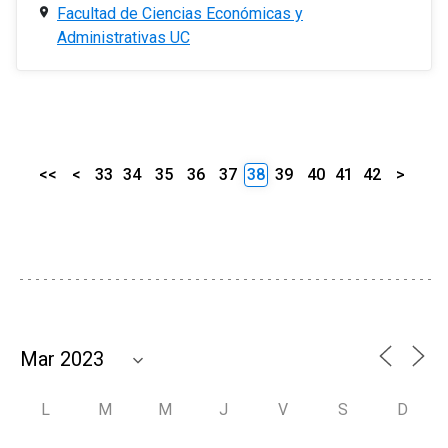
Facultad de Ciencias Económicas y
Administrativas UC
<<
<
33
34
35
36
37
38
39
40
41
42
>
L
M
M
J
V
S
D