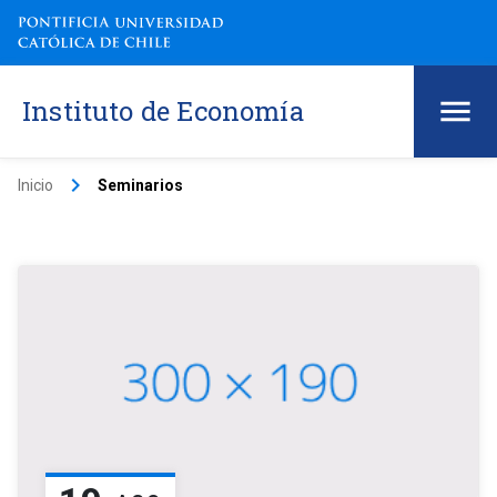
Instituto de Economía
keyboard_arrow_right
Inicio
Seminarios