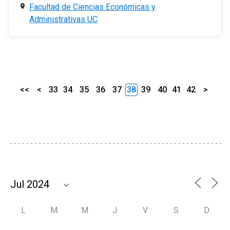
Facultad de Ciencias Económicas y
Administrativas UC
<<
<
33
34
35
36
37
38
39
40
41
42
>
L
M
M
J
V
S
D