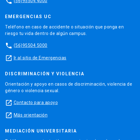
phone
(56)95504 4000
EMERGENCIAS UC
Teléfono en caso de accidente o situación que ponga en
riesgo tu vida dentro de algún campus.
phone
(56)95504 5000
launch
Ir al sitio de Emergencias
DISCRIMINACIÓN Y VIOLENCIA
Orientación y apoyo en casos de discriminación, violencia de
género o violencia sexual.
launch
Contacto para apoyo
launch
Más orientación
MEDIACIÓN UNIVERSITARIA