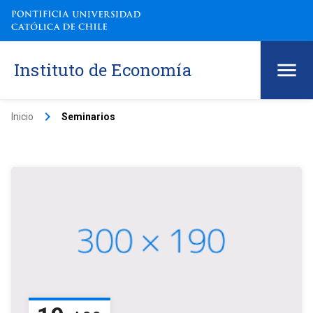
Instituto de Economía
keyboard_arrow_right
Inicio
Seminarios