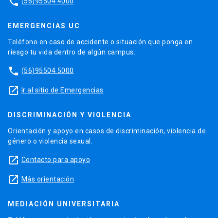
phone
(56)95504 4000
EMERGENCIAS UC
Teléfono en caso de accidente o situación que ponga en
riesgo tu vida dentro de algún campus.
phone
(56)95504 5000
launch
Ir al sitio de Emergencias
DISCRIMINACIÓN Y VIOLENCIA
Orientación y apoyo en casos de discriminación, violencia de
género o violencia sexual.
launch
Contacto para apoyo
launch
Más orientación
MEDIACIÓN UNIVERSITARIA