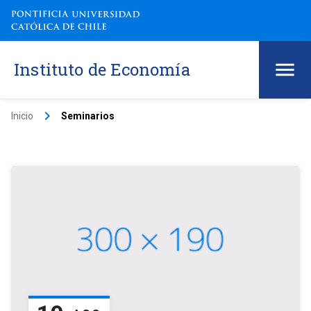
Instituto de Economía
keyboard_arrow_right
Inicio
Seminarios