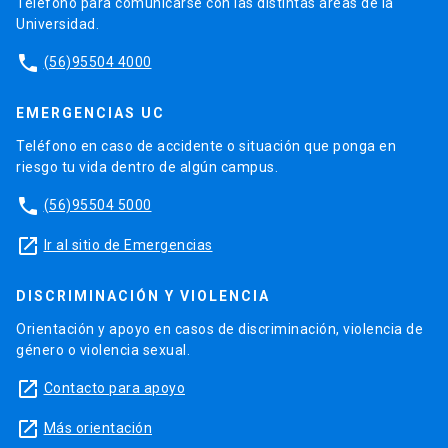
Teléfono para comunicarse con las distintas áreas de la
Universidad.
phone
(56)95504 4000
EMERGENCIAS UC
Teléfono en caso de accidente o situación que ponga en
riesgo tu vida dentro de algún campus.
phone
(56)95504 5000
launch
Ir al sitio de Emergencias
DISCRIMINACIÓN Y VIOLENCIA
Orientación y apoyo en casos de discriminación, violencia de
género o violencia sexual.
launch
Contacto para apoyo
launch
Más orientación