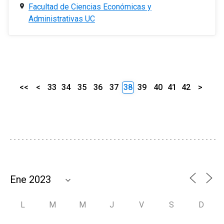
Facultad de Ciencias Económicas y
Administrativas UC
<<
<
33
34
35
36
37
38
39
40
41
42
>
L
M
M
J
V
S
D