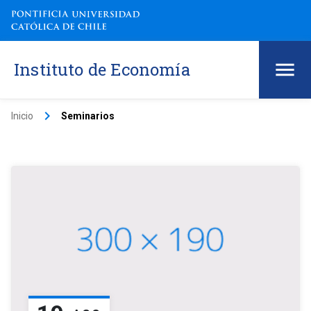
Instituto de Economía
keyboard_arrow_right
Inicio
Seminarios