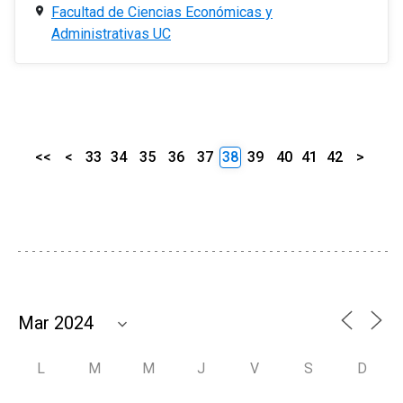
Facultad de Ciencias Económicas y
Administrativas UC
<<
<
33
34
35
36
37
38
39
40
41
42
>
L
M
M
J
V
S
D