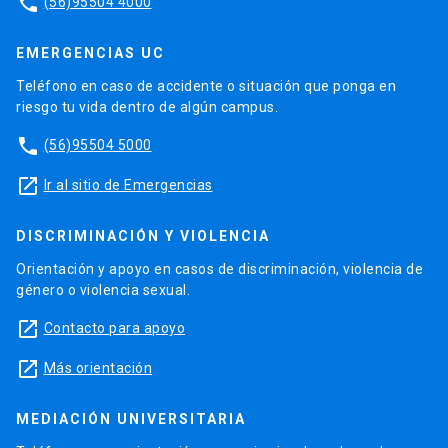
phone
(56)95504 4000
EMERGENCIAS UC
Teléfono en caso de accidente o situación que ponga en
riesgo tu vida dentro de algún campus.
phone
(56)95504 5000
launch
Ir al sitio de Emergencias
DISCRIMINACIÓN Y VIOLENCIA
Orientación y apoyo en casos de discriminación, violencia de
género o violencia sexual.
launch
Contacto para apoyo
launch
Más orientación
MEDIACIÓN UNIVERSITARIA