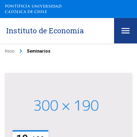
Instituto de Economía
keyboard_arrow_right
Inicio
Seminarios