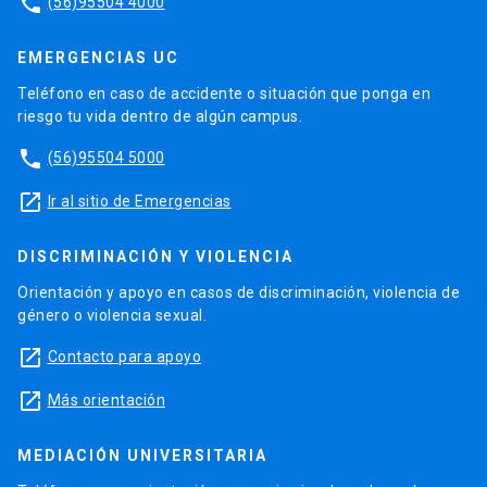
phone
(56)95504 4000
EMERGENCIAS UC
Teléfono en caso de accidente o situación que ponga en
riesgo tu vida dentro de algún campus.
phone
(56)95504 5000
launch
Ir al sitio de Emergencias
DISCRIMINACIÓN Y VIOLENCIA
Orientación y apoyo en casos de discriminación, violencia de
género o violencia sexual.
launch
Contacto para apoyo
launch
Más orientación
MEDIACIÓN UNIVERSITARIA