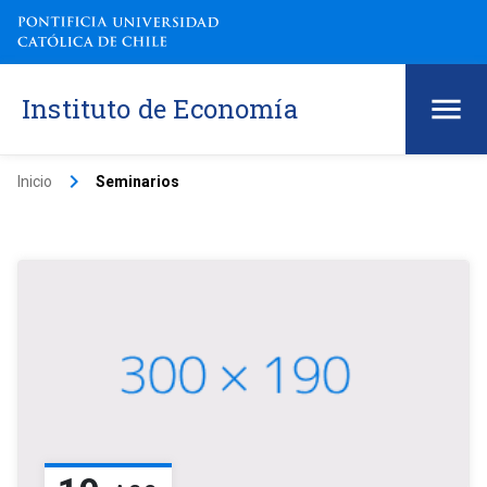
Instituto de Economía
keyboard_arrow_right
Inicio
Seminarios