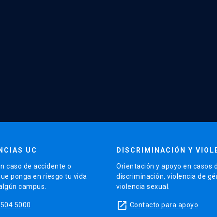
NCIAS UC
DISCRIMINACIÓN Y VIOL
n caso de accidente o
Orientación y apoyo en casos 
que ponga en riesgo tu vida
discriminación, violencia de g
 algún campus.
violencia sexual.
launch
5504 5000
Contacto para apoyo