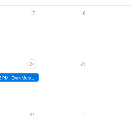
17
18
25
24
5 PM -
Evan Munro, Neyman Visiting Assistant Professor in the Department of Statistics at UC Berkeley
31
1