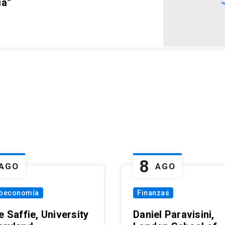
ia”
8
AGO
AGO
oeconomía
Finanzas
e Saffie, University
Daniel Paravisini,