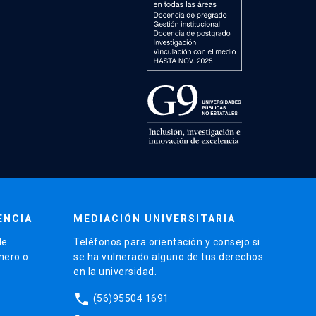
ENCIA
MEDIACIÓN UNIVERSITARIA
de
Teléfonos para orientación y consejo si
énero o
se ha vulnerado alguno de tus derechos
en la universidad.
phone
(56)95504 1691