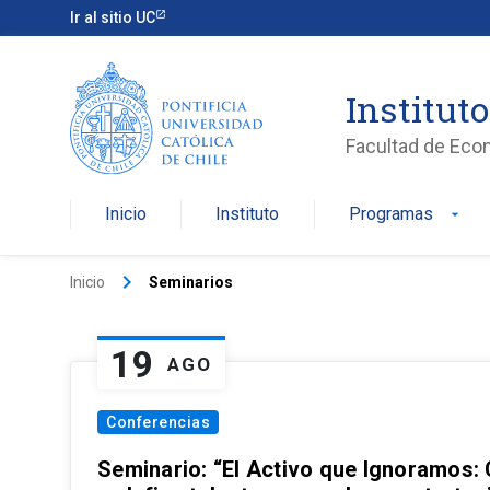
Ir al sitio UC
Institut
Facultad de Eco
Inicio
Instituto
Programas
arrow_drop_down
keyboard_arrow_right
Inicio
Seminarios
19
AGO
Conferencias
Seminario: “El Activo que Ignoramos: