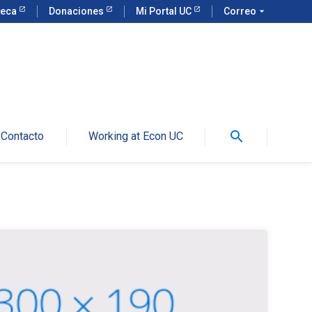
teca
Donaciones
Mi Portal UC
Correo
arrow_drop_down
search
Contacto
Working at Econ UC