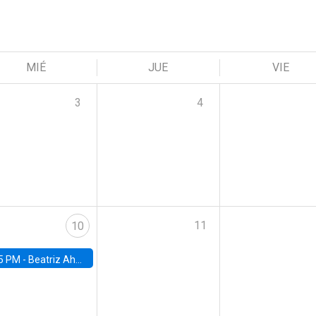
MIÉ
JUE
VIE
3
4
11
10
5 PM -
Beatriz Ahumada, PhD candidate, Universidad de Pittsburgh