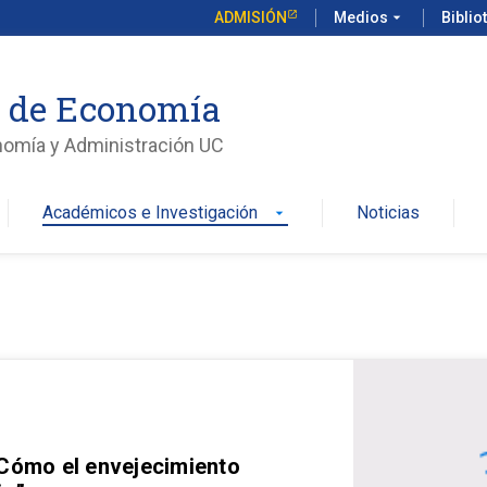
ADMISIÓN
Medios
arrow_drop_down
Biblio
o de Economía
nomía y Administración UC
Académicos e Investigación
Noticias
arrow_drop_down
 Cómo el envejecimiento