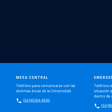
MESA CENTRAL
EMERGE
Teléfono para comunicarse con las
Teléfono e
distintas áreas de la Universidad.
situación 
dentro de
phone
(56)95504 4000
phone
(56)9