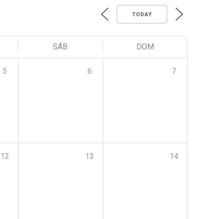
TODAY
SÁB
DOM
5
6
7
12
13
14