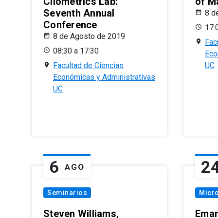
Cliometrics Lab:
of M
Seventh Annual
8 d
Conference
17:
8 de Agosto de 2019
Fac
08:30 a 17:30
Eco
Facultad de Ciencias
UC
Económicas y Administrativas
UC
6
2
AGO
Seminarios
Micr
Steven Williams,
Eman