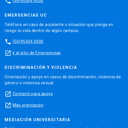
phone
(56)95504 4000
EMERGENCIAS UC
Teléfono en caso de accidente o situación que ponga en
riesgo tu vida dentro de algún campus.
phone
(56)95504 5000
launch
Ir al sitio de Emergencias
DISCRIMINACIÓN Y VIOLENCIA
Orientación y apoyo en casos de discriminación, violencia de
género o violencia sexual.
launch
Contacto para apoyo
launch
Más orientación
MEDIACIÓN UNIVERSITARIA