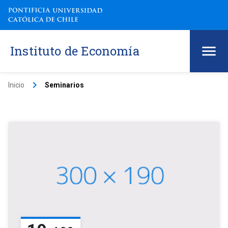
Instituto de Economía
keyboard_arrow_right
Inicio
Seminarios