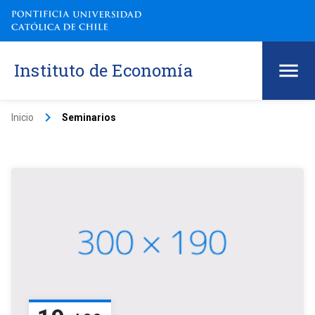
Instituto de Economía
keyboard_arrow_right
Inicio
Seminarios