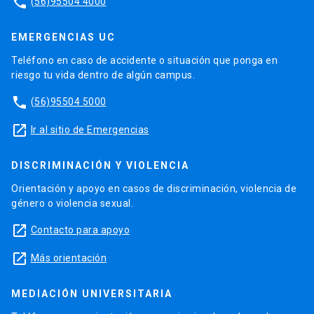
phone
(56)95504 4000
EMERGENCIAS UC
Teléfono en caso de accidente o situación que ponga en
riesgo tu vida dentro de algún campus.
phone
(56)95504 5000
launch
Ir al sitio de Emergencias
DISCRIMINACIÓN Y VIOLENCIA
Orientación y apoyo en casos de discriminación, violencia de
género o violencia sexual.
launch
Contacto para apoyo
launch
Más orientación
MEDIACIÓN UNIVERSITARIA