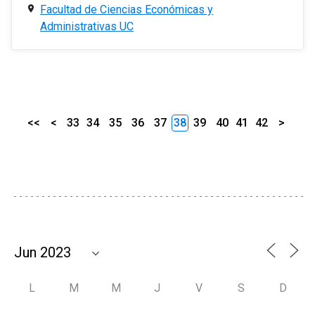
Facultad de Ciencias Económicas y
Administrativas UC
<<
<
33
34
35
36
37
38
39
40
41
42
>
L
M
M
J
V
S
D