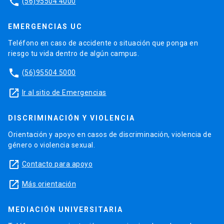
phone
(56)95504 4000
EMERGENCIAS UC
Teléfono en caso de accidente o situación que ponga en
riesgo tu vida dentro de algún campus.
phone
(56)95504 5000
launch
Ir al sitio de Emergencias
DISCRIMINACIÓN Y VIOLENCIA
Orientación y apoyo en casos de discriminación, violencia de
género o violencia sexual.
launch
Contacto para apoyo
launch
Más orientación
MEDIACIÓN UNIVERSITARIA