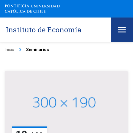
Instituto de Economía
keyboard_arrow_right
Inicio
Seminarios