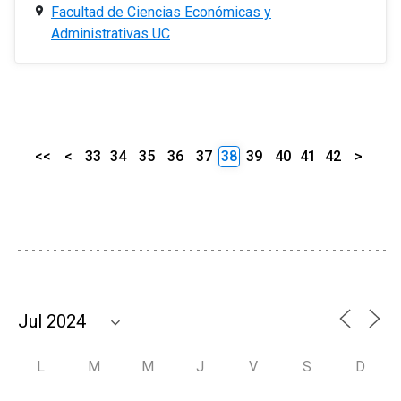
Facultad de Ciencias Económicas y
Administrativas UC
<<
<
33
34
35
36
37
38
39
40
41
42
>
L
M
M
J
V
S
D