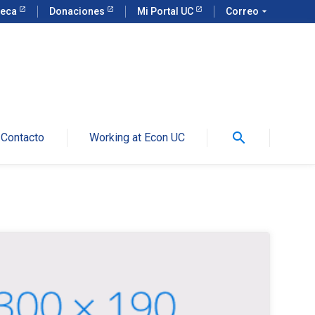
teca
Donaciones
Mi Portal UC
Correo
arrow_drop_down
search
Contacto
Working at Econ UC