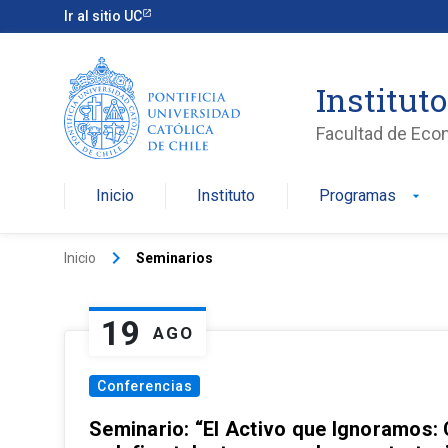
Ir al sitio UC
Institut
Facultad de Eco
Inicio
Instituto
Programas
arrow_drop_down
keyboard_arrow_right
Inicio
Seminarios
19
AGO
Conferencias
Seminario: “El Activo que Ignoramos: