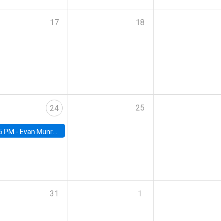
17
18
25
24
5 PM -
Evan Munro, Neyman Visiting Assistant Professor in the Department of Statistics at UC Berkeley
31
1