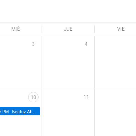
MIÉ
JUE
VIE
3
4
11
10
5 PM -
Beatriz Ahumada, PhD candidate, Universidad de Pittsburgh