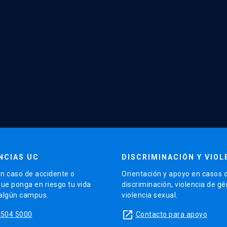
NCIAS UC
DISCRIMINACIÓN Y VIOL
n caso de accidente o
Orientación y apoyo en casos 
que ponga en riesgo tu vida
discriminación, violencia de g
 algún campus.
violencia sexual.
launch
5504 5000
Contacto para apoyo