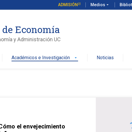
ADMISIÓN
Medios
arrow_drop_down
Biblio
o de Economía
nomía y Administración UC
Académicos e Investigación
Noticias
arrow_drop_down
 Cómo el envejecimiento