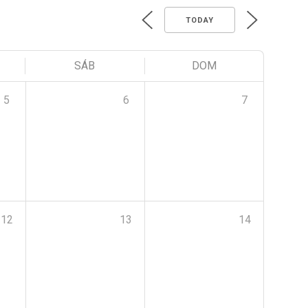
TODAY
SÁB
DOM
5
6
7
12
13
14