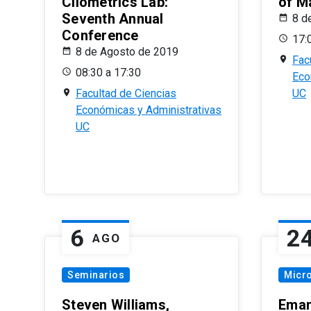
Cliometrics Lab:
of M
Seventh Annual
8 d
Conference
17:
8 de Agosto de 2019
Fac
08:30 a 17:30
Eco
Facultad de Ciencias
UC
Económicas y Administrativas
UC
6
2
AGO
Seminarios
Micr
Steven Williams,
Eman