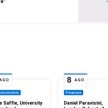
ia”
8
AGO
AGO
oeconomía
Finanzas
e Saffie, University
Daniel Paravisini,