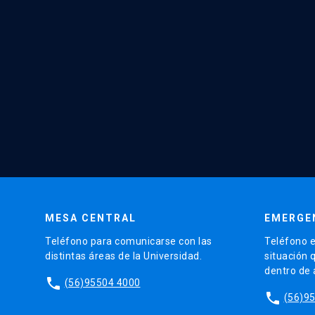
MESA CENTRAL
EMERGE
Teléfono para comunicarse con las
Teléfono e
distintas áreas de la Universidad.
situación 
dentro de
phone
(56)95504 4000
phone
(56)9