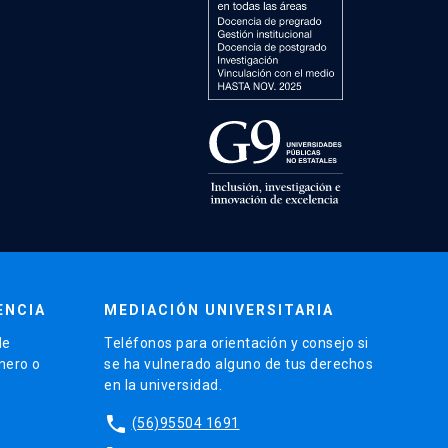
ENCIA
MEDIACIÓN UNIVERSITARIA
de
Teléfonos para orientación y consejo si
énero o
se ha vulnerado alguno de tus derechos
en la universidad.
phone
(56)95504 1691