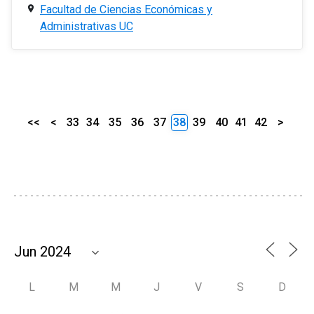
Facultad de Ciencias Económicas y
Administrativas UC
<<
<
33
34
35
36
37
38
39
40
41
42
>
L
M
M
J
V
S
D