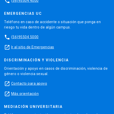
phone
(56)95504 4000
EMERGENCIAS UC
Teléfono en caso de accidente o situación que ponga en
riesgo tu vida dentro de algún campus.
phone
(56)95504 5000
launch
Ir al sitio de Emergencias
DISCRIMINACIÓN Y VIOLENCIA
Orientación y apoyo en casos de discriminación, violencia de
género o violencia sexual.
launch
Contacto para apoyo
launch
Más orientación
MEDIACIÓN UNIVERSITARIA