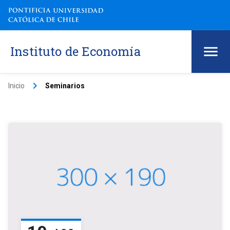
Instituto de Economía
keyboard_arrow_right
Inicio
Seminarios