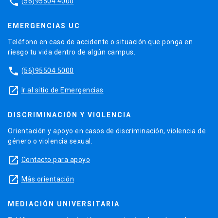
phone
(56)95504 4000
EMERGENCIAS UC
Teléfono en caso de accidente o situación que ponga en
riesgo tu vida dentro de algún campus.
phone
(56)95504 5000
launch
Ir al sitio de Emergencias
DISCRIMINACIÓN Y VIOLENCIA
Orientación y apoyo en casos de discriminación, violencia de
género o violencia sexual.
launch
Contacto para apoyo
launch
Más orientación
MEDIACIÓN UNIVERSITARIA