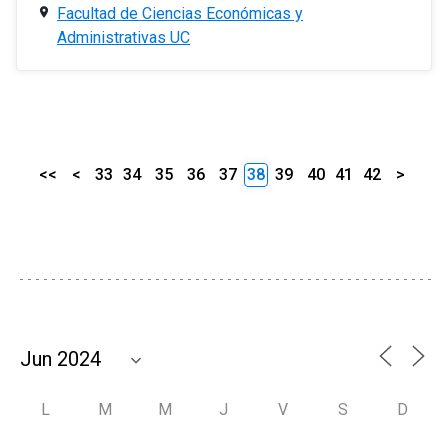
Facultad de Ciencias Económicas y
Administrativas UC
<<
<
33
34
35
36
37
38
39
40
41
42
>
L
M
M
J
V
S
D