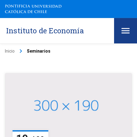
Instituto de Economía
keyboard_arrow_right
Inicio
Seminarios