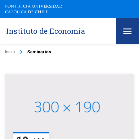
Instituto de Economía
keyboard_arrow_right
Inicio
Seminarios