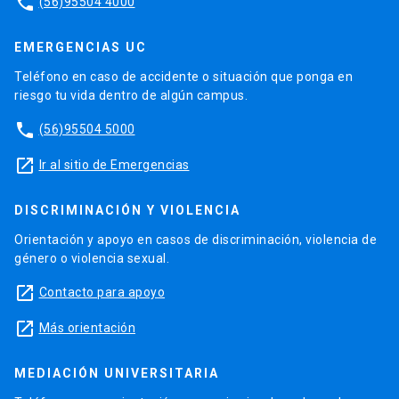
phone
(56)95504 4000
EMERGENCIAS UC
Teléfono en caso de accidente o situación que ponga en
riesgo tu vida dentro de algún campus.
phone
(56)95504 5000
launch
Ir al sitio de Emergencias
DISCRIMINACIÓN Y VIOLENCIA
Orientación y apoyo en casos de discriminación, violencia de
género o violencia sexual.
launch
Contacto para apoyo
launch
Más orientación
MEDIACIÓN UNIVERSITARIA