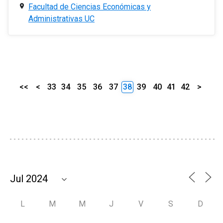
Facultad de Ciencias Económicas y
Administrativas UC
<<
<
33
34
35
36
37
38
39
40
41
42
>
L
M
M
J
V
S
D