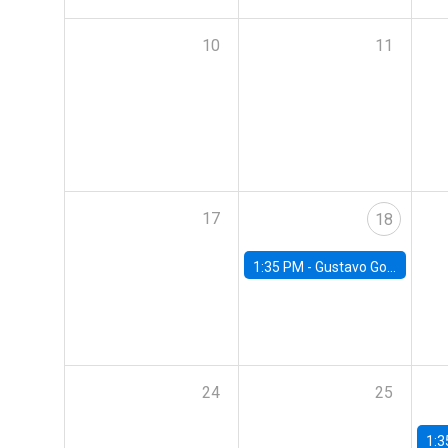
10
11
17
18
1:35 PM -
Gustavo González, Banco Central de Chile
24
25
1:3