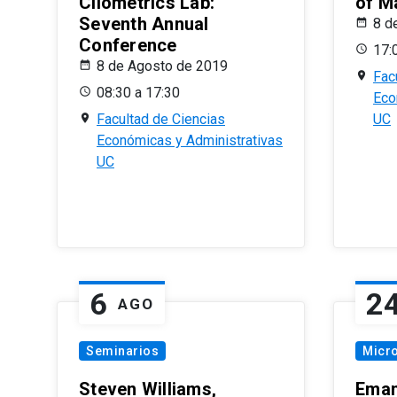
Cliometrics Lab:
of M
Seventh Annual
8 d
Conference
17:
8 de Agosto de 2019
Fac
08:30 a 17:30
Eco
Facultad de Ciencias
UC
Económicas y Administrativas
UC
6
2
AGO
Seminarios
Micr
Steven Williams,
Eman