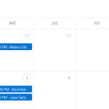
MIÉ
JUE
VIE
30
29
5 PM -
Mateo Uribe-Castro, Universidad de los Andes (Colombia)
6
5
20 PM -
David Bardey, Universidad de los Andes - CEDE
5 PM -
Jose Carlo Bermudez, UC (ME) & World Bank