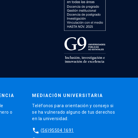
ENCIA
MEDIACIÓN UNIVERSITARIA
de
Teléfonos para orientación y consejo si
énero o
se ha vulnerado alguno de tus derechos
en la universidad.
phone
(56)95504 1691