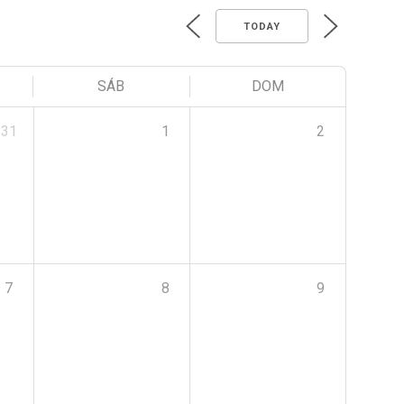
TODAY
SÁB
DOM
31
1
2
7
8
9