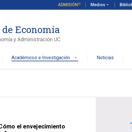
ADMISIÓN
Medios
arrow_drop_down
Biblio
o de Economía
nomía y Administración UC
Académicos e Investigación
Noticias
arrow_drop_down
 Cómo el envejecimiento