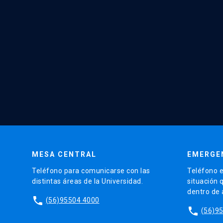
MESA CENTRAL
EMERGE
Teléfono para comunicarse con las
Teléfono e
distintas áreas de la Universidad.
situación 
dentro de
phone
(56)95504 4000
phone
(56)9