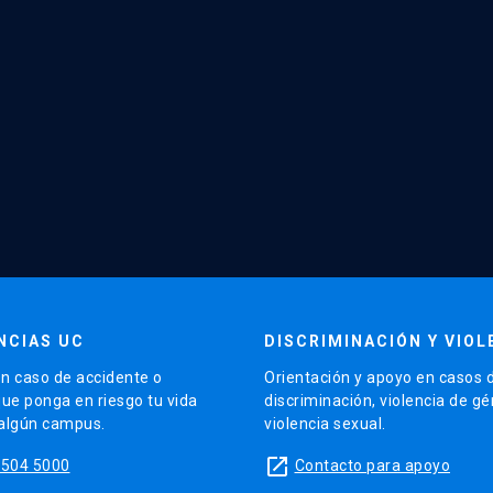
NCIAS UC
DISCRIMINACIÓN Y VIOL
n caso de accidente o
Orientación y apoyo en casos 
que ponga en riesgo tu vida
discriminación, violencia de g
 algún campus.
violencia sexual.
launch
5504 5000
Contacto para apoyo