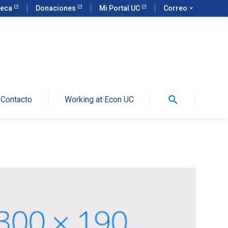
teca
Donaciones
Mi Portal UC
Correo
arrow_drop_down
search
Contacto
Working at Econ UC