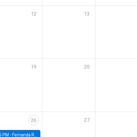
12
13
19
20
27
26
5 PM -
Fernanda Rojas Ampuero, University of Wisconsin-Madison