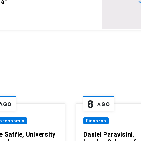
ia”
8
AGO
AGO
oeconomía
Finanzas
e Saffie, University
Daniel Paravisini,