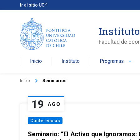
Ir al sitio UC
Institut
Facultad de Eco
Inicio
Instituto
Programas
arrow_drop_down
keyboard_arrow_right
Inicio
Seminarios
19
AGO
Conferencias
Seminario: “El Activo que Ignoramos: