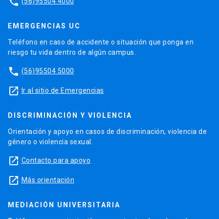
phone
(56)95504 4000
EMERGENCIAS UC
Teléfono en caso de accidente o situación que ponga en
riesgo tu vida dentro de algún campus.
phone
(56)95504 5000
launch
Ir al sitio de Emergencias
DISCRIMINACIÓN Y VIOLENCIA
Orientación y apoyo en casos de discriminación, violencia de
género o violencia sexual.
launch
Contacto para apoyo
launch
Más orientación
MEDIACIÓN UNIVERSITARIA