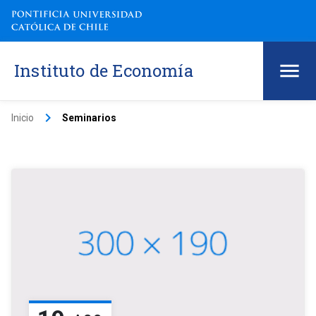
Instituto de Economía
keyboard_arrow_right
Inicio
Seminarios