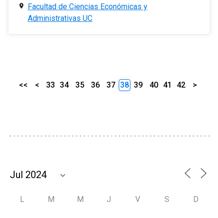
Facultad de Ciencias Económicas y
Administrativas UC
<<
<
33
34
35
36
37
38
39
40
41
42
>
L
M
M
J
V
S
D