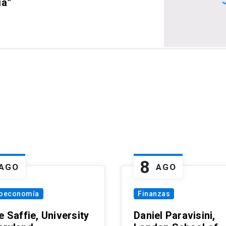
ia”
8
AGO
AGO
oeconomía
Finanzas
e Saffie, University
Daniel Paravisini,