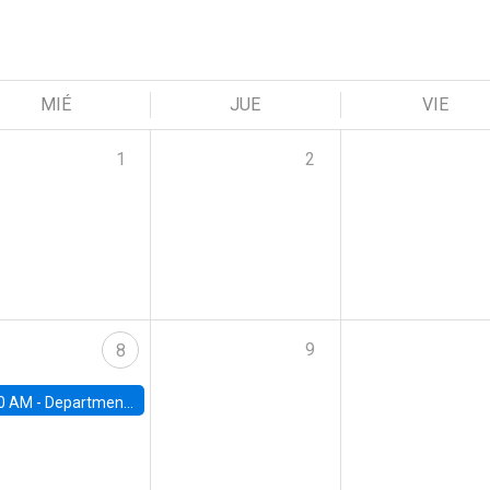
MIÉ
JUE
VIE
1
2
9
8
0 AM -
Department Seminar: James Robinson