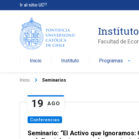
Ir al sitio UC
Institut
Facultad de Eco
Inicio
Instituto
Programas
arrow_drop_down
keyboard_arrow_right
Inicio
Seminarios
19
AGO
Conferencias
Seminario: “El Activo que Ignoramos: