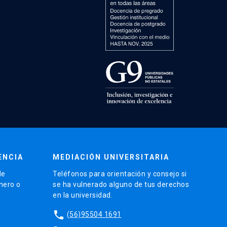
ENCIA
MEDIACIÓN UNIVERSITARIA
de
Teléfonos para orientación y consejo si
énero o
se ha vulnerado alguno de tus derechos
en la universidad.
phone
(56)95504 1691