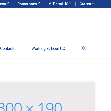
teca
Donaciones
Mi Portal UC
Correo
arrow_drop_down
search
Contacto
Working at Econ UC