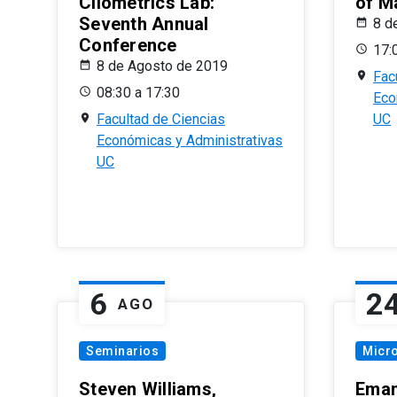
Cliometrics Lab:
of M
Seventh Annual
8 d
Conference
17:
8 de Agosto de 2019
Fac
08:30 a 17:30
Eco
Facultad de Ciencias
UC
Económicas y Administrativas
UC
6
2
AGO
Seminarios
Micr
Steven Williams,
Eman