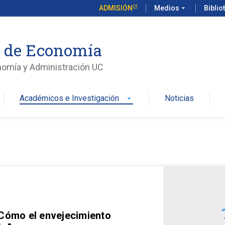
ADMISIÓN
Medios
arrow_drop_down
Biblio
o de Economía
nomía y Administración UC
Académicos e Investigación
Noticias
arrow_drop_down
 Cómo el envejecimiento