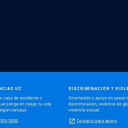
NCIAS UC
DISCRIMINACIÓN Y VIOL
n caso de accidente o
Orientación y apoyo en casos 
que ponga en riesgo tu vida
discriminación, violencia de g
 algún campus.
violencia sexual.
launch
5504 5000
Contacto para apoyo