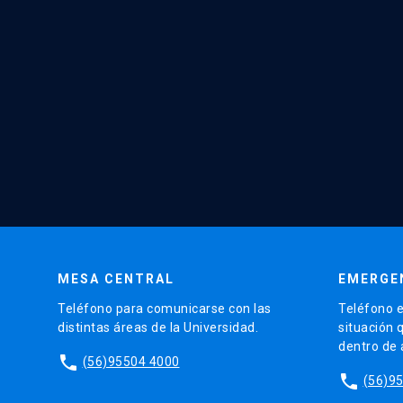
MESA CENTRAL
EMERGE
Teléfono para comunicarse con las
Teléfono e
distintas áreas de la Universidad.
situación 
dentro de
phone
(56)95504 4000
phone
(56)9